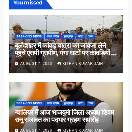
You missed
BREAKING NEWS
उत्तर प्रदेश
बुलंदशहर
भारत
राज्य
बुलंदशहर में कांवड़ यात्रा का जायजा लेने
पहुंचे एसपी ग्रामीण, गंगा घाटों पर कांवड़ियों से
किया संवाद
AUGUST 7, 2026
KISHAN KUMAR JAIN
BREAKING NEWS
उत्तर प्रदेश
बुलंदशहर
भारत
राज्य
ग्वालियर में आज भाजयुमो जिला अध्यक्ष शिवम
रानू राजावत का पदभार ग्रहण समारोह
AUGUST 7, 2026
KISHAN KUMAR JAIN