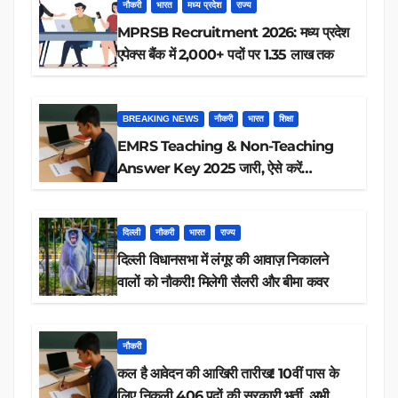
नौकरी
भारत
मध्य प्रदेश
राज्य
MPRSB Recruitment 2026: मध्य प्रदेश
एपेक्स बैंक में 2,000+ पदों पर 1.35 लाख तक
BREAKING NEWS
नौकरी
भारत
शिक्षा
EMRS Teaching & Non-Teaching
Answer Key 2025 जारी, ऐसे करें
डाउनलोड
दिल्ली
नौकरी
भारत
राज्य
दिल्ली विधानसभा में लंगूर की आवाज़ निकालने
वालों को नौकरी! मिलेगी सैलरी और बीमा कवर
नौकरी
कल है आवेदन की आखिरी तारीख! 10वीं पास के
लिए निकली 406 पदों की सरकारी भर्ती, अभी करें