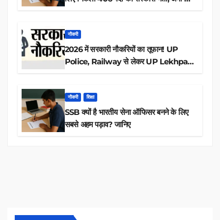
आवेदन
नौकरी
2026 में सरकारी नौकरियों का तूफान! UP
Police, Railway से लेकर UP Lekhpal
तक 84,000+ पदों के लिए drive शुरू
नौकरी
शिक्षा
SSB क्यों है भारतीय सेना ऑफिसर बनने के लिए
सबसे अहम पड़ाव? जानिए