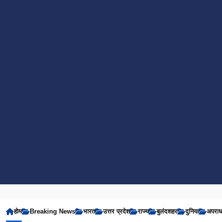
होम
Breaking News
भारत
उत्तर प्रदेश
राज्य
बुलंदशहर
दुनिया
अपरा