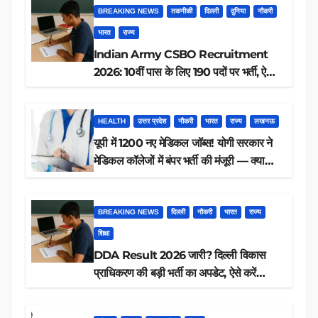
BREAKING NEWS
तकनीकी
दिल्ली
दुनिया
नौकरी
भारत
राज्य
Indian Army CSBO Recruitment
2026: 10वीं पास के लिए 190 पदों पर भर्ती, ऐसे
करें आवेदन
HEALTH
उत्तर प्रदेश
नौकरी
भारत
राज्य
लखनऊ
यूपी में 1200 नए मेडिकल जॉब्स! योगी सरकार ने
मेडिकल कॉलेजों में बंपर भर्ती की मंजूरी — क्या
आप पात्र हैं?
BREAKING NEWS
दिल्ली
नौकरी
भारत
राज्य
शिक्षा
DDA Result 2026 जारी? दिल्ली विकास
प्राधिकरण की बड़ी भर्ती का अपडेट, ऐसे करें
रिजल्ट चेक