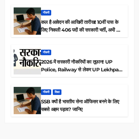
नौकरी
कल है आवेदन की आखिरी तारीख! 10वीं पास के
लिए निकली 406 पदों की सरकारी भर्ती, अभी करें
आवेदन
नौकरी
2026 में सरकारी नौकरियों का तूफान! UP
Police, Railway से लेकर UP Lekhpal
तक 84,000+ पदों के लिए drive शुरू
नौकरी
शिक्षा
SSB क्यों है भारतीय सेना ऑफिसर बनने के लिए
सबसे अहम पड़ाव? जानिए