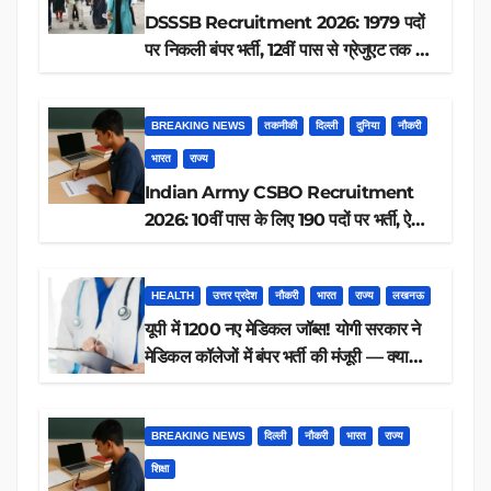
DSSSB Recruitment 2026: 1979 पदों
पर निकली बंपर भर्ती, 12वीं पास से ग्रेजुएट तक करें
आवेदन, जानें पूरी डिटेल
BREAKING NEWS
तकनीकी
दिल्ली
दुनिया
नौकरी
भारत
राज्य
Indian Army CSBO Recruitment
2026: 10वीं पास के लिए 190 पदों पर भर्ती, ऐसे
करें आवेदन
HEALTH
उत्तर प्रदेश
नौकरी
भारत
राज्य
लखनऊ
यूपी में 1200 नए मेडिकल जॉब्स! योगी सरकार ने
मेडिकल कॉलेजों में बंपर भर्ती की मंजूरी — क्या
आप पात्र हैं?
BREAKING NEWS
दिल्ली
नौकरी
भारत
राज्य
शिक्षा