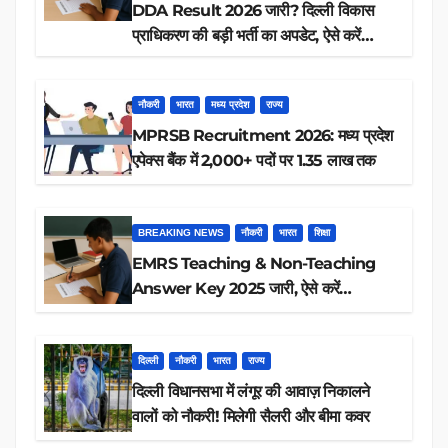
DDA Result 2026 जारी? दिल्ली विकास
प्राधिकरण की बड़ी भर्ती का अपडेट, ऐसे करें
रिजल्ट चेक
नौकरी
भारत
मध्य प्रदेश
राज्य
MPRSB Recruitment 2026: मध्य प्रदेश
एपेक्स बैंक में 2,000+ पदों पर 1.35 लाख तक
BREAKING NEWS
नौकरी
भारत
शिक्षा
EMRS Teaching & Non-Teaching
Answer Key 2025 जारी, ऐसे करें
डाउनलोड
दिल्ली
नौकरी
भारत
राज्य
दिल्ली विधानसभा में लंगूर की आवाज़ निकालने
वालों को नौकरी! मिलेगी सैलरी और बीमा कवर