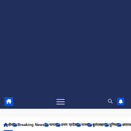
होम
Breaking News
भारत
उत्तर प्रदेश
राज्य
बुलंदशहर
दुनिया
अपरा