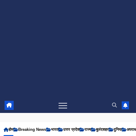
होम
Breaking News
भारत
उत्तर प्रदेश
राज्य
बुलंदशहर
दुनिया
अपरा