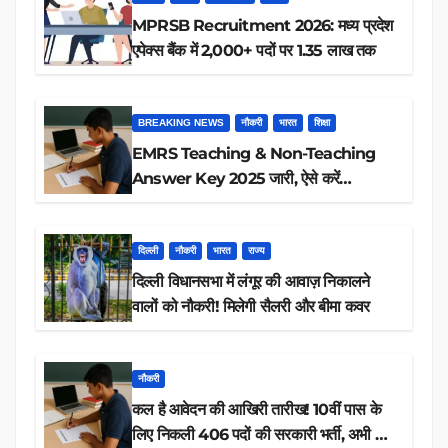
MPRSB Recruitment 2026: मध्य प्रदेश
एपेक्स बैंक में 2,000+ पदों पर 1.35 लाख तक
BREAKING NEWS
नौकरी
भारत
शिक्षा
EMRS Teaching & Non-Teaching
Answer Key 2025 जारी, ऐसे करें
डाउनलोड
दिल्ली
नौकरी
भारत
राज्य
दिल्ली विधानसभा में लंगूर की आवाज़ निकालने
वालों को नौकरी! मिलेगी सैलरी और बीमा कवर
नौकरी
कल है आवेदन की आखिरी तारीख! 10वीं पास के
लिए निकली 406 पदों की सरकारी भर्ती, अभी करें