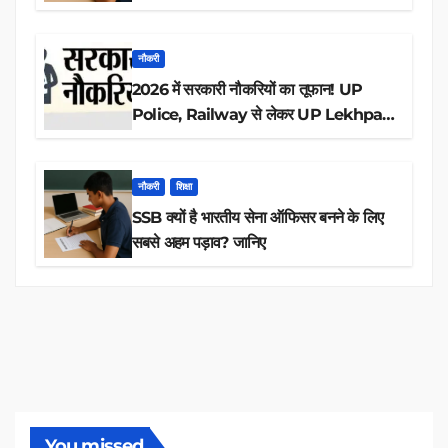
आवेदन
नौकरी
2026 में सरकारी नौकरियों का तूफान! UP
Police, Railway से लेकर UP Lekhpal
तक 84,000+ पदों के लिए drive शुरू
नौकरी
शिक्षा
SSB क्यों है भारतीय सेना ऑफिसर बनने के लिए
सबसे अहम पड़ाव? जानिए
You missed