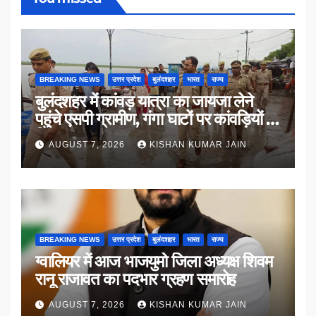
BREAKING NEWS
उत्तर प्रदेश
बुलंदशहर
भारत
राज्य
बुलंदशहर में कांवड़ यात्रा का जायजा लेने
पहुंचे एसपी ग्रामीण, गंगा घाटों पर कांवड़ियों से
किया संवाद
AUGUST 7, 2026
KISHAN KUMAR JAIN
BREAKING NEWS
उत्तर प्रदेश
बुलंदशहर
भारत
राज्य
ग्वालियर में आज भाजयुमो जिला अध्यक्ष शिवम
रानू राजावत का पदभार ग्रहण समारोह
AUGUST 7, 2026
KISHAN KUMAR JAIN