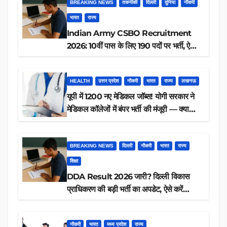
BREAKING NEWS
तकनीकी
दिल्ली
दुनिया
नौकरी
भारत
राज्य
Indian Army CSBO Recruitment
2026: 10वीं पास के लिए 190 पदों पर भर्ती, ऐसे
करें आवेदन
HEALTH
उत्तर प्रदेश
नौकरी
भारत
राज्य
लखनऊ
यूपी में 1200 नए मेडिकल जॉब्स! योगी सरकार ने
मेडिकल कॉलेजों में बंपर भर्ती की मंजूरी — क्या
आप पात्र हैं?
BREAKING NEWS
दिल्ली
नौकरी
भारत
राज्य
शिक्षा
DDA Result 2026 जारी? दिल्ली विकास
प्राधिकरण की बड़ी भर्ती का अपडेट, ऐसे करें
रिजल्ट चेक
नौकरी
भारत
मध्य प्रदेश
राज्य