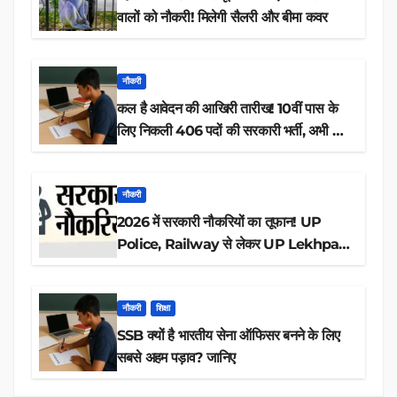
वालों को नौकरी! मिलेगी सैलरी और बीमा कवर
नौकरी
कल है आवेदन की आखिरी तारीख! 10वीं पास के
लिए निकली 406 पदों की सरकारी भर्ती, अभी करें
आवेदन
नौकरी
2026 में सरकारी नौकरियों का तूफान! UP
Police, Railway से लेकर UP Lekhpal
तक 84,000+ पदों के लिए drive शुरू
नौकरी
शिक्षा
SSB क्यों है भारतीय सेना ऑफिसर बनने के लिए
सबसे अहम पड़ाव? जानिए