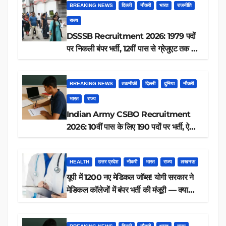
BREAKING NEWS
दिल्ली
नौकरी
भारत
राजनीति
राज्य
DSSSB Recruitment 2026: 1979 पदों
पर निकली बंपर भर्ती, 12वीं पास से ग्रेजुएट तक करें
आवेदन, जानें पूरी डिटेल
BREAKING NEWS
तकनीकी
दिल्ली
दुनिया
नौकरी
भारत
राज्य
Indian Army CSBO Recruitment
2026: 10वीं पास के लिए 190 पदों पर भर्ती, ऐसे
करें आवेदन
HEALTH
उत्तर प्रदेश
नौकरी
भारत
राज्य
लखनऊ
यूपी में 1200 नए मेडिकल जॉब्स! योगी सरकार ने
मेडिकल कॉलेजों में बंपर भर्ती की मंजूरी — क्या
आप पात्र हैं?