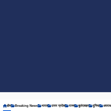
होम
Breaking News
भारत
उत्तर प्रदेश
राज्य
बुलंदशहर
दुनिया
अपरा