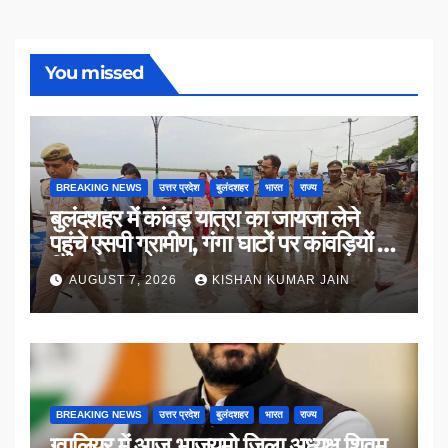
You missed
BREAKING NEWS
उत्तर प्रदेश
बुलंदशहर
भारत
राज्य
बुलंदशहर में कांवड़ यात्रा का जायजा लेने
पहुंचे एसपी ग्रामीण, गंगा घाटों पर कांवड़ियों से
किया संवाद
AUGUST 7, 2026
KISHAN KUMAR JAIN
BREAKING NEWS
उत्तर प्रदेश
बुलंदशहर
भारत
राज्य
ग्वालियर में आज भाजयुमो जिला अध्यक्ष शिवम