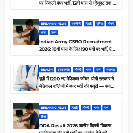
पर निकली बंपर भर्ती, 12वीं पास से ग्रेजुएट तक करें
आवेदन, जानें पूरी डिटेल
BREAKING NEWS
तकनीकी
दिल्ली
दुनिया
नौकरी
भारत
राज्य
Indian Army CSBO Recruitment
2026: 10वीं पास के लिए 190 पदों पर भर्ती, ऐसे
करें आवेदन
HEALTH
उत्तर प्रदेश
नौकरी
भारत
राज्य
लखनऊ
यूपी में 1200 नए मेडिकल जॉब्स! योगी सरकार ने
मेडिकल कॉलेजों में बंपर भर्ती की मंजूरी — क्या
आप पात्र हैं?
BREAKING NEWS
दिल्ली
नौकरी
भारत
राज्य
शिक्षा
DDA Result 2026 जारी? दिल्ली विकास