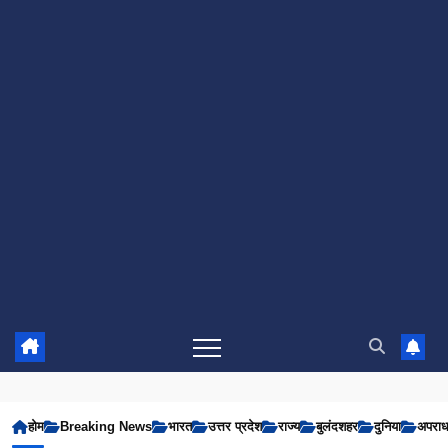
होम
Breaking News
भारत
उत्तर प्रदेश
राज्य
बुलंदशहर
दुनिया
अपरा