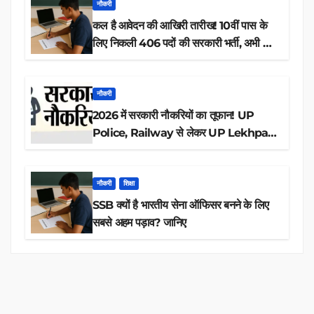
नौकरी
कल है आवेदन की आखिरी तारीख! 10वीं पास के
लिए निकली 406 पदों की सरकारी भर्ती, अभी करें
आवेदन
नौकरी
2026 में सरकारी नौकरियों का तूफान! UP
Police, Railway से लेकर UP Lekhpal
तक 84,000+ पदों के लिए drive शुरू
नौकरी
शिक्षा
SSB क्यों है भारतीय सेना ऑफिसर बनने के लिए
सबसे अहम पड़ाव? जानिए