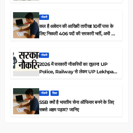
नौकरी
कल है आवेदन की आखिरी तारीख! 10वीं पास के
लिए निकली 406 पदों की सरकारी भर्ती, अभी करें
आवेदन
नौकरी
2026 में सरकारी नौकरियों का तूफान! UP
Police, Railway से लेकर UP Lekhpal
तक 84,000+ पदों के लिए drive शुरू
नौकरी
शिक्षा
SSB क्यों है भारतीय सेना ऑफिसर बनने के लिए
सबसे अहम पड़ाव? जानिए