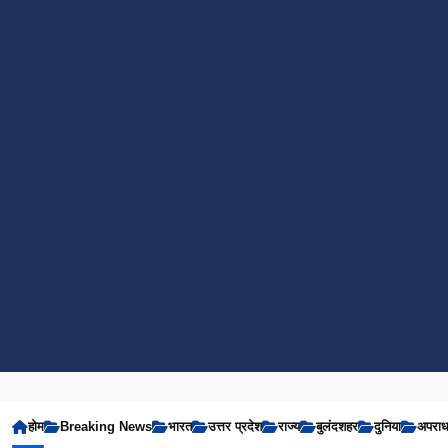
होम
Breaking News
भारत
उत्तर प्रदेश
राज्य
बुलंदशहर
दुनिया
अपरा