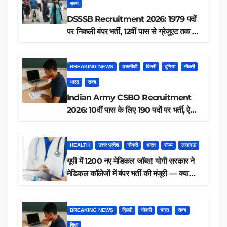
राज्य
DSSSB Recruitment 2026: 1979 पदों
पर निकली बंपर भर्ती, 12वीं पास से ग्रेजुएट तक करें
आवेदन, जानें पूरी डिटेल
BREAKING NEWS
तकनीकी
दिल्ली
दुनिया
नौकरी
भारत
राज्य
Indian Army CSBO Recruitment
2026: 10वीं पास के लिए 190 पदों पर भर्ती, ऐसे
करें आवेदन
HEALTH
उत्तर प्रदेश
नौकरी
भारत
राज्य
लखनऊ
यूपी में 1200 नए मेडिकल जॉब्स! योगी सरकार ने
मेडिकल कॉलेजों में बंपर भर्ती की मंजूरी — क्या
आप पात्र हैं?
BREAKING NEWS
दिल्ली
नौकरी
भारत
राज्य
शिक्षा