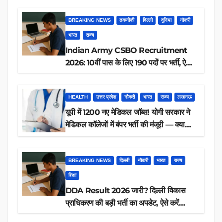
BREAKING NEWS
तकनीकी
दिल्ली
दुनिया
नौकरी
भारत
राज्य
Indian Army CSBO Recruitment
2026: 10वीं पास के लिए 190 पदों पर भर्ती, ऐसे
करें आवेदन
HEALTH
उत्तर प्रदेश
नौकरी
भारत
राज्य
लखनऊ
यूपी में 1200 नए मेडिकल जॉब्स! योगी सरकार ने
मेडिकल कॉलेजों में बंपर भर्ती की मंजूरी — क्या
आप पात्र हैं?
BREAKING NEWS
दिल्ली
नौकरी
भारत
राज्य
शिक्षा
DDA Result 2026 जारी? दिल्ली विकास
प्राधिकरण की बड़ी भर्ती का अपडेट, ऐसे करें
रिजल्ट चेक