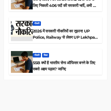
लिए निकली 406 पदों की सरकारी भर्ती, अभी करें
आवेदन
नौकरी
2026 में सरकारी नौकरियों का तूफान! UP
Police, Railway से लेकर UP Lekhpal
तक 84,000+ पदों के लिए drive शुरू
नौकरी
शिक्षा
SSB क्यों है भारतीय सेना ऑफिसर बनने के लिए
सबसे अहम पड़ाव? जानिए