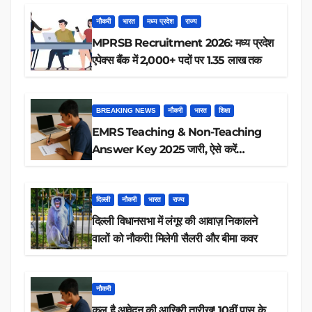
नौकरी
भारत
मध्य प्रदेश
राज्य
MPRSB Recruitment 2026: मध्य प्रदेश
एपेक्स बैंक में 2,000+ पदों पर 1.35 लाख तक
BREAKING NEWS
नौकरी
भारत
शिक्षा
EMRS Teaching & Non-Teaching
Answer Key 2025 जारी, ऐसे करें
डाउनलोड
दिल्ली
नौकरी
भारत
राज्य
दिल्ली विधानसभा में लंगूर की आवाज़ निकालने
वालों को नौकरी! मिलेगी सैलरी और बीमा कवर
नौकरी
कल है आवेदन की आखिरी तारीख! 10वीं पास के