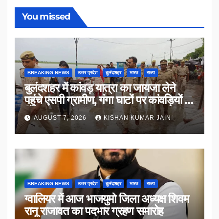
You missed
BREAKING NEWS
उत्तर प्रदेश
बुलंदशहर
भारत
राज्य
बुलंदशहर में कांवड़ यात्रा का जायजा लेने
पहुंचे एसपी ग्रामीण, गंगा घाटों पर कांवड़ियों से
किया संवाद
AUGUST 7, 2026
KISHAN KUMAR JAIN
BREAKING NEWS
उत्तर प्रदेश
बुलंदशहर
भारत
राज्य
ग्वालियर में आज भाजयुमो जिला अध्यक्ष शिवम
रानू राजावत का पदभार ग्रहण समारोह