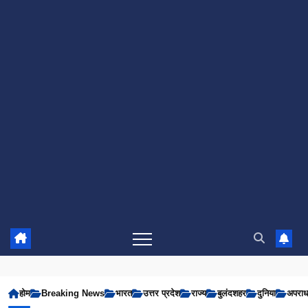
होम
Breaking News
भारत
उत्तर प्रदेश
राज्य
बुलंदशहर
दुनिया
अपरा