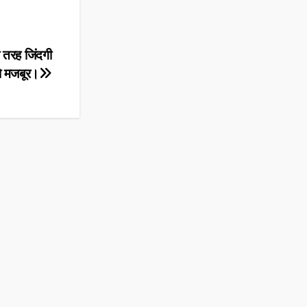
 तरह जिंदगी
 मजबूर।