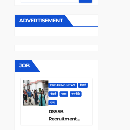
ADVERTISEMENT
JOB
BREAKING NEWS
दिल्ली
नौकरी
भारत
राजनीति
राज्य
DSSSB
Recruitment
2026: 1979 पदों पर