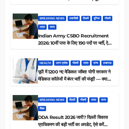
आवेदन, जानें पूरी डिटेल
BREAKING NEWS
तकनीकी
दिल्ली
दुनिया
नौकरी
भारत
राज्य
Indian Army CSBO Recruitment
2026: 10वीं पास के लिए 190 पदों पर भर्ती, ऐसे
करें आवेदन
HEALTH
उत्तर प्रदेश
नौकरी
भारत
राज्य
लखनऊ
यूपी में 1200 नए मेडिकल जॉब्स! योगी सरकार ने
मेडिकल कॉलेजों में बंपर भर्ती की मंजूरी — क्या
आप पात्र हैं?
BREAKING NEWS
दिल्ली
नौकरी
भारत
राज्य
शिक्षा
DDA Result 2026 जारी? दिल्ली विकास
प्राधिकरण की बड़ी भर्ती का अपडेट, ऐसे करें