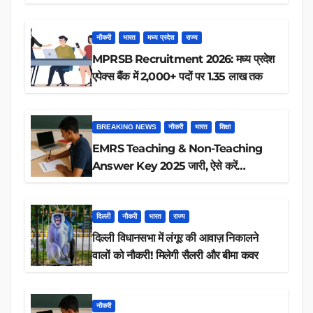
रिजल्ट चेक
नौकरी
भारत
मध्य प्रदेश
राज्य
MPRSB Recruitment 2026: मध्य प्रदेश
एपेक्स बैंक में 2,000+ पदों पर 1.35 लाख तक
BREAKING NEWS
नौकरी
भारत
शिक्षा
EMRS Teaching & Non-Teaching
Answer Key 2025 जारी, ऐसे करें
डाउनलोड
दिल्ली
नौकरी
भारत
राज्य
दिल्ली विधानसभा में लंगूर की आवाज़ निकालने
वालों को नौकरी! मिलेगी सैलरी और बीमा कवर
नौकरी