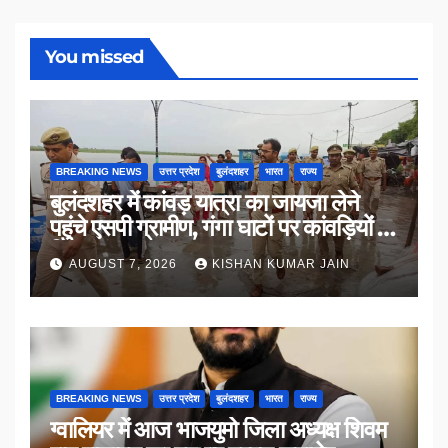
You missed
BREAKING NEWS
उत्तर प्रदेश
बुलंदशहर
भारत
राज्य
बुलंदशहर में कांवड़ यात्रा का जायजा लेने
पहुंचे एसपी ग्रामीण, गंगा घाटों पर कांवड़ियों से
किया संवाद
AUGUST 7, 2026
KISHAN KUMAR JAIN
BREAKING NEWS
उत्तर प्रदेश
बुलंदशहर
भारत
राज्य
ग्वालियर में आज भाजयुमो जिला अध्यक्ष शिवम