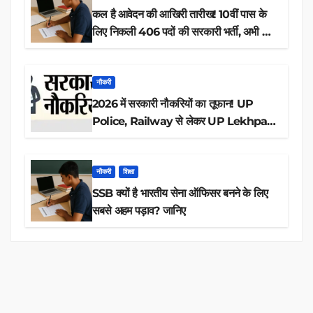
कल है आवेदन की आखिरी तारीख! 10वीं पास के
लिए निकली 406 पदों की सरकारी भर्ती, अभी करें
आवेदन
नौकरी
2026 में सरकारी नौकरियों का तूफान! UP
Police, Railway से लेकर UP Lekhpal
तक 84,000+ पदों के लिए drive शुरू
नौकरी
शिक्षा
SSB क्यों है भारतीय सेना ऑफिसर बनने के लिए
सबसे अहम पड़ाव? जानिए