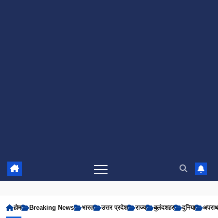
होम
Breaking News
भारत
उत्तर प्रदेश
राज्य
बुलंदशहर
दुनिया
अपरा