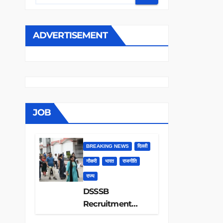
ADVERTISEMENT
JOB
BREAKING NEWS
दिल्ली
नौकरी
भारत
राजनीति
राज्य
DSSSB
Recruitment
2026: 1979 पदों पर