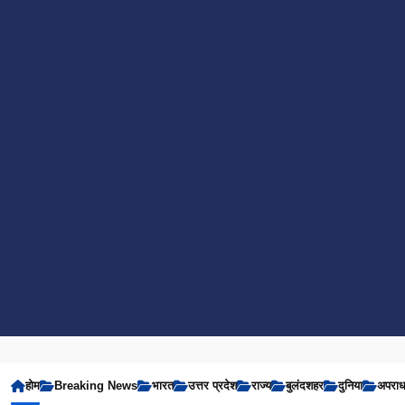
होम
Breaking News
भारत
उत्तर प्रदेश
राज्य
बुलंदशहर
दुनिया
अपरा