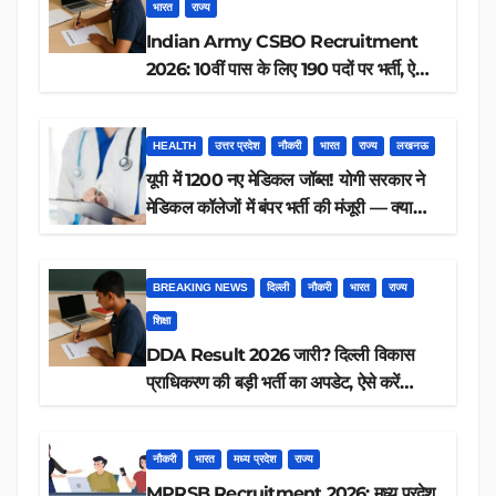
भारत
राज्य
Indian Army CSBO Recruitment
2026: 10वीं पास के लिए 190 पदों पर भर्ती, ऐसे
करें आवेदन
HEALTH
उत्तर प्रदेश
नौकरी
भारत
राज्य
लखनऊ
यूपी में 1200 नए मेडिकल जॉब्स! योगी सरकार ने
मेडिकल कॉलेजों में बंपर भर्ती की मंजूरी — क्या
आप पात्र हैं?
BREAKING NEWS
दिल्ली
नौकरी
भारत
राज्य
शिक्षा
DDA Result 2026 जारी? दिल्ली विकास
प्राधिकरण की बड़ी भर्ती का अपडेट, ऐसे करें
रिजल्ट चेक
नौकरी
भारत
मध्य प्रदेश
राज्य
MPRSB Recruitment 2026: मध्य प्रदेश