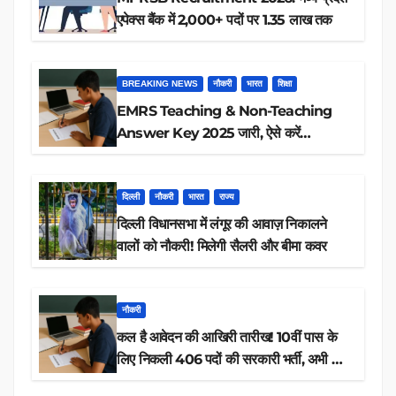
एपेक्स बैंक में 2,000+ पदों पर 1.35 लाख तक
BREAKING NEWS
नौकरी
भारत
शिक्षा
EMRS Teaching & Non-Teaching
Answer Key 2025 जारी, ऐसे करें
डाउनलोड
दिल्ली
नौकरी
भारत
राज्य
दिल्ली विधानसभा में लंगूर की आवाज़ निकालने
वालों को नौकरी! मिलेगी सैलरी और बीमा कवर
नौकरी
कल है आवेदन की आखिरी तारीख! 10वीं पास के
लिए निकली 406 पदों की सरकारी भर्ती, अभी करें
आवेदन