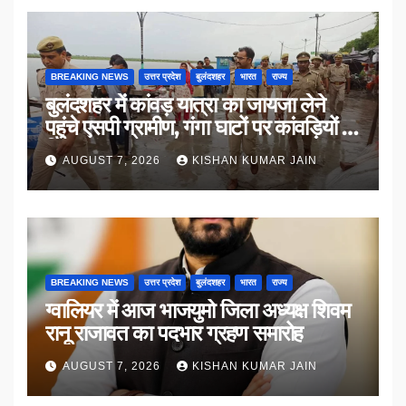
BREAKING NEWS
उत्तर प्रदेश
बुलंदशहर
भारत
राज्य
बुलंदशहर में कांवड़ यात्रा का जायजा लेने
पहुंचे एसपी ग्रामीण, गंगा घाटों पर कांवड़ियों से
किया संवाद
AUGUST 7, 2026
KISHAN KUMAR JAIN
BREAKING NEWS
उत्तर प्रदेश
बुलंदशहर
भारत
राज्य
ग्वालियर में आज भाजयुमो जिला अध्यक्ष शिवम
रानू राजावत का पदभार ग्रहण समारोह
AUGUST 7, 2026
KISHAN KUMAR JAIN