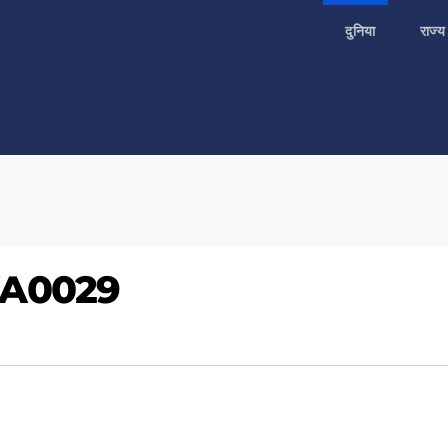
दुनिया
राज्
WA0029