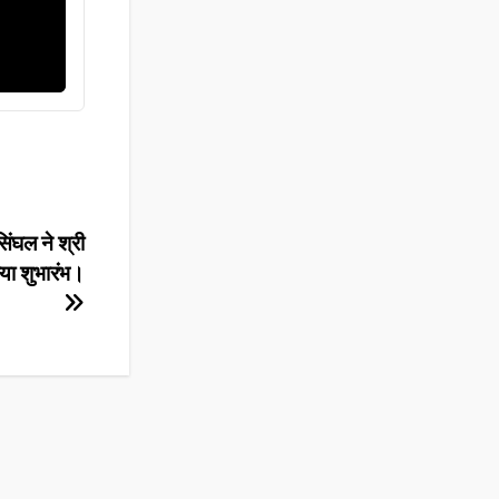
िंघल ने श्री
िया शुभारंभ।