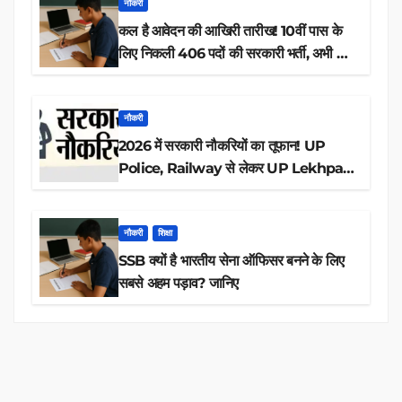
नौकरी
कल है आवेदन की आखिरी तारीख! 10वीं पास के
लिए निकली 406 पदों की सरकारी भर्ती, अभी करें
आवेदन
नौकरी
2026 में सरकारी नौकरियों का तूफान! UP
Police, Railway से लेकर UP Lekhpal
तक 84,000+ पदों के लिए drive शुरू
नौकरी
शिक्षा
SSB क्यों है भारतीय सेना ऑफिसर बनने के लिए
सबसे अहम पड़ाव? जानिए