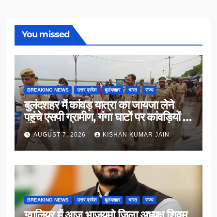
You missed
BREAKING NEWS
उत्तर प्रदेश
बुलंदशहर
भारत
राज्य
बुलंदशहर में कांवड़ यात्रा का जायजा लेने
पहुंचे एसपी ग्रामीण, गंगा घाटों पर कांवड़ियों से
किया संवाद
AUGUST 7, 2026
KISHAN KUMAR JAIN
BREAKING NEWS
उत्तर प्रदेश
बुलंदशहर
भारत
राज्य
ग्वालियर में आज भाजयुमो जिला अध्यक्ष शिवम