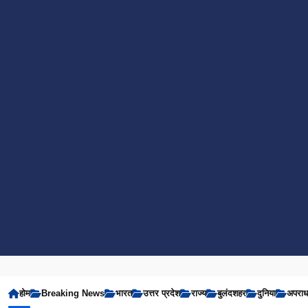
होम
Breaking News
भारत
उत्तर प्रदेश
राज्य
बुलंदशहर
दुनिया
अपरा