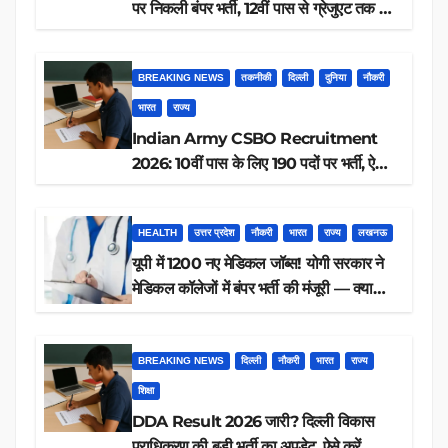
पर निकली बंपर भर्ती, 12वीं पास से ग्रेजुएट तक करें
आवेदन, जानें पूरी डिटेल
BREAKING NEWS
तकनीकी
दिल्ली
दुनिया
नौकरी
भारत
राज्य
Indian Army CSBO Recruitment
2026: 10वीं पास के लिए 190 पदों पर भर्ती, ऐसे
करें आवेदन
HEALTH
उत्तर प्रदेश
नौकरी
भारत
राज्य
लखनऊ
यूपी में 1200 नए मेडिकल जॉब्स! योगी सरकार ने
मेडिकल कॉलेजों में बंपर भर्ती की मंजूरी — क्या
आप पात्र हैं?
BREAKING NEWS
दिल्ली
नौकरी
भारत
राज्य
शिक्षा
DDA Result 2026 जारी? दिल्ली विकास
प्राधिकरण की बड़ी भर्ती का अपडेट, ऐसे करें