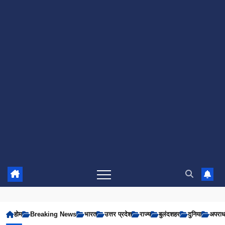
होम
Breaking News
भारत
उत्तर प्रदेश
राज्य
बुलंदशहर
दुनिया
अपरा