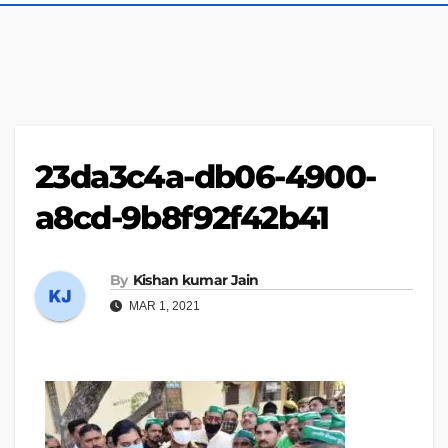
23da3c4a-db06-4900-
a8cd-9b8f92f42b41
By
Kishan kumar Jain
MAR 1, 2021