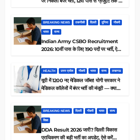
पर निकली बंपर भर्ती, 12वीं पास से ग्रेजुएट तक करें
आवेदन, जानें पूरी डिटेल
BREAKING NEWS
तकनीकी
दिल्ली
दुनिया
नौकरी
भारत
राज्य
Indian Army CSBO Recruitment
2026: 10वीं पास के लिए 190 पदों पर भर्ती, ऐसे
करें आवेदन
HEALTH
उत्तर प्रदेश
नौकरी
भारत
राज्य
लखनऊ
यूपी में 1200 नए मेडिकल जॉब्स! योगी सरकार ने
मेडिकल कॉलेजों में बंपर भर्ती की मंजूरी — क्या
आप पात्र हैं?
BREAKING NEWS
दिल्ली
नौकरी
भारत
राज्य
शिक्षा
DDA Result 2026 जारी? दिल्ली विकास
प्राधिकरण की बड़ी भर्ती का अपडेट, ऐसे करें