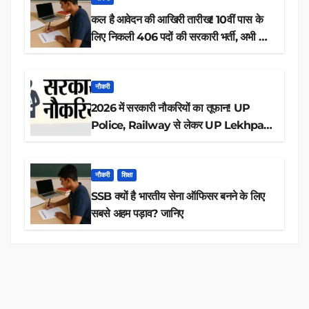
कल है आवेदन की आखिरी तारीख! 10वीं पास के
लिए निकली 406 पदों की सरकारी भर्ती, अभी करें
आवेदन
नौकरी
2026 में सरकारी नौकरियों का तूफान! UP
Police, Railway से लेकर UP Lekhpal
तक 84,000+ पदों के लिए drive शुरू
नौकरी
शिक्षा
SSB क्यों है भारतीय सेना ऑफिसर बनने के लिए
सबसे अहम पड़ाव? जानिए