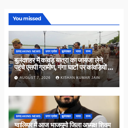
You missed
BREAKING NEWS
उत्तर प्रदेश
बुलंदशहर
भारत
राज्य
बुलंदशहर में कांवड़ यात्रा का जायजा लेने
पहुंचे एसपी ग्रामीण, गंगा घाटों पर कांवड़ियों से
किया संवाद
AUGUST 7, 2026
KISHAN KUMAR JAIN
BREAKING NEWS
उत्तर प्रदेश
बुलंदशहर
भारत
राज्य
ग्वालियर में आज भाजयुमो जिला अध्यक्ष शिवम