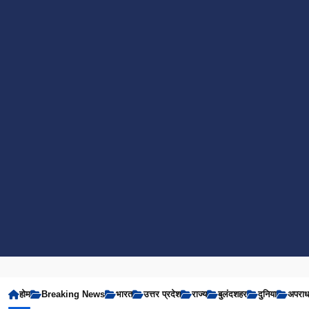
होम
Breaking News
भारत
उत्तर प्रदेश
राज्य
बुलंदशहर
दुनिया
अपरा