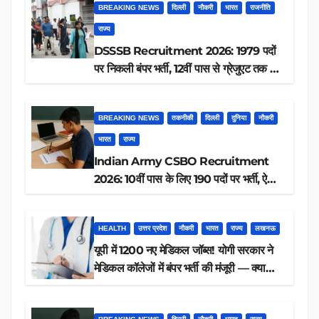
BREAKING NEWS
दिल्ली
नौकरी
भारत
राजनीति
राज्य
DSSSB Recruitment 2026: 1979 पदों
पर निकली बंपर भर्ती, 12वीं पास से ग्रेजुएट तक करें
आवेदन, जानें पूरी डिटेल
BREAKING NEWS
तकनीकी
दिल्ली
दुनिया
नौकरी
भारत
राज्य
Indian Army CSBO Recruitment
2026: 10वीं पास के लिए 190 पदों पर भर्ती, ऐसे
करें आवेदन
HEALTH
उत्तर प्रदेश
नौकरी
भारत
राज्य
लखनऊ
यूपी में 1200 नए मेडिकल जॉब्स! योगी सरकार ने
मेडिकल कॉलेजों में बंपर भर्ती की मंजूरी — क्या
आप पात्र हैं?