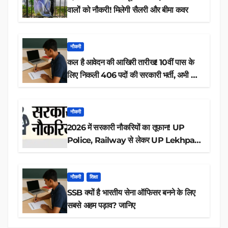
वालों को नौकरी! मिलेगी सैलरी और बीमा कवर
नौकरी
कल है आवेदन की आखिरी तारीख! 10वीं पास के
लिए निकली 406 पदों की सरकारी भर्ती, अभी करें
आवेदन
नौकरी
2026 में सरकारी नौकरियों का तूफान! UP
Police, Railway से लेकर UP Lekhpal
तक 84,000+ पदों के लिए drive शुरू
नौकरी
शिक्षा
SSB क्यों है भारतीय सेना ऑफिसर बनने के लिए
सबसे अहम पड़ाव? जानिए