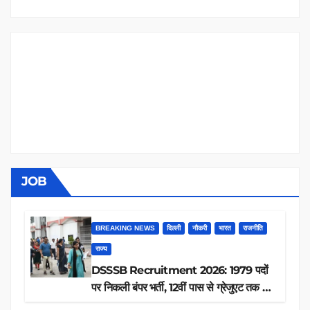
JOB
BREAKING NEWS
दिल्ली
नौकरी
भारत
राजनीति
राज्य
DSSSB Recruitment 2026: 1979 पदों
पर निकली बंपर भर्ती, 12वीं पास से ग्रेजुएट तक करें
आवेदन, जानें पूरी डिटेल