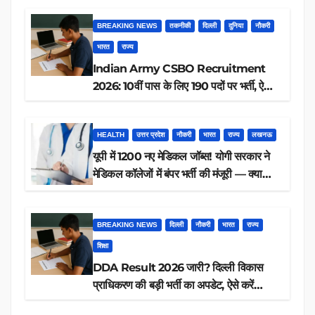
BREAKING NEWS
तकनीकी
दिल्ली
दुनिया
नौकरी
भारत
राज्य
Indian Army CSBO Recruitment
2026: 10वीं पास के लिए 190 पदों पर भर्ती, ऐसे
करें आवेदन
HEALTH
उत्तर प्रदेश
नौकरी
भारत
राज्य
लखनऊ
यूपी में 1200 नए मेडिकल जॉब्स! योगी सरकार ने
मेडिकल कॉलेजों में बंपर भर्ती की मंजूरी — क्या
आप पात्र हैं?
BREAKING NEWS
दिल्ली
नौकरी
भारत
राज्य
शिक्षा
DDA Result 2026 जारी? दिल्ली विकास
प्राधिकरण की बड़ी भर्ती का अपडेट, ऐसे करें
रिजल्ट चेक