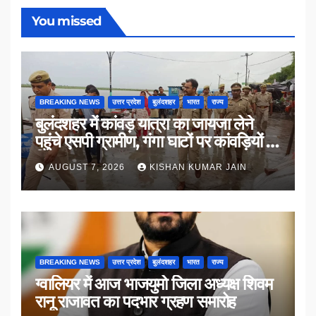
You missed
BREAKING NEWS
उत्तर प्रदेश
बुलंदशहर
भारत
राज्य
बुलंदशहर में कांवड़ यात्रा का जायजा लेने
पहुंचे एसपी ग्रामीण, गंगा घाटों पर कांवड़ियों से
किया संवाद
AUGUST 7, 2026
KISHAN KUMAR JAIN
BREAKING NEWS
उत्तर प्रदेश
बुलंदशहर
भारत
राज्य
ग्वालियर में आज भाजयुमो जिला अध्यक्ष शिवम
रानू राजावत का पदभार ग्रहण समारोह