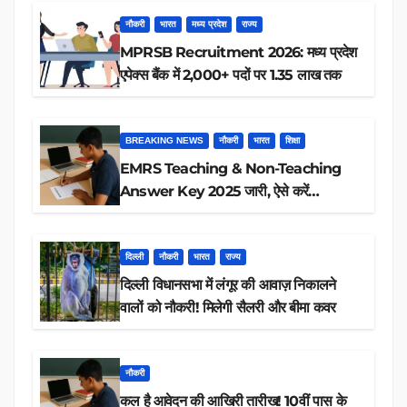
नौकरी
भारत
मध्य प्रदेश
राज्य
MPRSB Recruitment 2026: मध्य प्रदेश
एपेक्स बैंक में 2,000+ पदों पर 1.35 लाख तक
BREAKING NEWS
नौकरी
भारत
शिक्षा
EMRS Teaching & Non-Teaching
Answer Key 2025 जारी, ऐसे करें
डाउनलोड
दिल्ली
नौकरी
भारत
राज्य
दिल्ली विधानसभा में लंगूर की आवाज़ निकालने
वालों को नौकरी! मिलेगी सैलरी और बीमा कवर
नौकरी
कल है आवेदन की आखिरी तारीख! 10वीं पास के