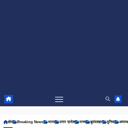
होम
Breaking News
भारत
उत्तर प्रदेश
राज्य
बुलंदशहर
दुनिया
अपरा