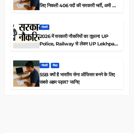
लिए निकली 406 पदों की सरकारी भर्ती, अभी करें
आवेदन
नौकरी
2026 में सरकारी नौकरियों का तूफान! UP
Police, Railway से लेकर UP Lekhpal
तक 84,000+ पदों के लिए drive शुरू
नौकरी
शिक्षा
SSB क्यों है भारतीय सेना ऑफिसर बनने के लिए
सबसे अहम पड़ाव? जानिए