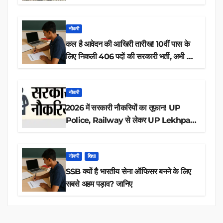
नौकरी
कल है आवेदन की आखिरी तारीख! 10वीं पास के
लिए निकली 406 पदों की सरकारी भर्ती, अभी करें
आवेदन
नौकरी
2026 में सरकारी नौकरियों का तूफान! UP
Police, Railway से लेकर UP Lekhpal
तक 84,000+ पदों के लिए drive शुरू
नौकरी
शिक्षा
SSB क्यों है भारतीय सेना ऑफिसर बनने के लिए
सबसे अहम पड़ाव? जानिए