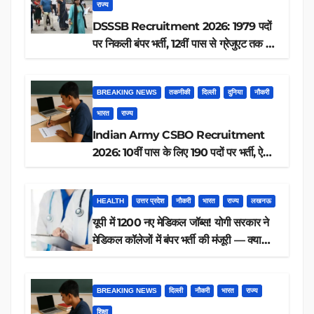
राज्य
DSSSB Recruitment 2026: 1979 पदों
पर निकली बंपर भर्ती, 12वीं पास से ग्रेजुएट तक करें
आवेदन, जानें पूरी डिटेल
BREAKING NEWS
तकनीकी
दिल्ली
दुनिया
नौकरी
भारत
राज्य
Indian Army CSBO Recruitment
2026: 10वीं पास के लिए 190 पदों पर भर्ती, ऐसे
करें आवेदन
HEALTH
उत्तर प्रदेश
नौकरी
भारत
राज्य
लखनऊ
यूपी में 1200 नए मेडिकल जॉब्स! योगी सरकार ने
मेडिकल कॉलेजों में बंपर भर्ती की मंजूरी — क्या
आप पात्र हैं?
BREAKING NEWS
दिल्ली
नौकरी
भारत
राज्य
शिक्षा