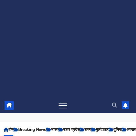
होम
Breaking News
भारत
उत्तर प्रदेश
राज्य
बुलंदशहर
दुनिया
अपरा