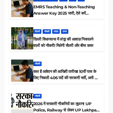
EMRS Teaching & Non-Teaching
Answer Key 2025 जारी, ऐसे करें
डाउनलोड
दिल्ली
नौकरी
भारत
राज्य
दिल्ली विधानसभा में लंगूर की आवाज़ निकालने
वालों को नौकरी! मिलेगी सैलरी और बीमा कवर
नौकरी
कल है आवेदन की आखिरी तारीख! 10वीं पास के
लिए निकली 406 पदों की सरकारी भर्ती, अभी करें
आवेदन
नौकरी
2026 में सरकारी नौकरियों का तूफान! UP
Police, Railway से लेकर UP Lekhpal