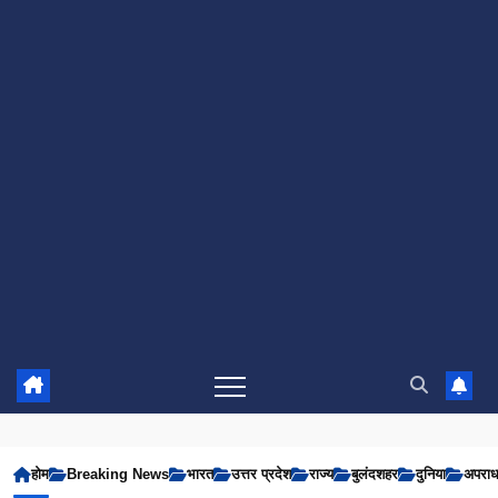
होम
Breaking News
भारत
उत्तर प्रदेश
राज्य
बुलंदशहर
दुनिया
अपरा