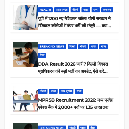
HEALTH
उत्तर प्रदेश
नौकरी
भारत
राज्य
लखनऊ
यूपी में 1200 नए मेडिकल जॉब्स! योगी सरकार ने
मेडिकल कॉलेजों में बंपर भर्ती की मंजूरी — क्या
आप पात्र हैं?
BREAKING NEWS
दिल्ली
नौकरी
भारत
राज्य
शिक्षा
DDA Result 2026 जारी? दिल्ली विकास
प्राधिकरण की बड़ी भर्ती का अपडेट, ऐसे करें
रिजल्ट चेक
नौकरी
भारत
मध्य प्रदेश
राज्य
MPRSB Recruitment 2026: मध्य प्रदेश
एपेक्स बैंक में 2,000+ पदों पर 1.35 लाख तक
BREAKING NEWS
नौकरी
भारत
शिक्षा