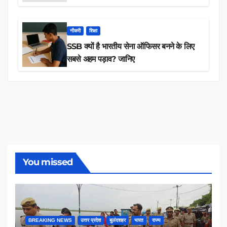
तक 84,000+ पदों के लिए drive शुरू
नौकरी
शिक्षा
SSB क्यों है भारतीय सेना ऑफिसर बनने के लिए
सबसे अहम पड़ाव? जानिए
You missed
BREAKING NEWS
उत्तर प्रदेश
बुलंदशहर
भारत
राज्य