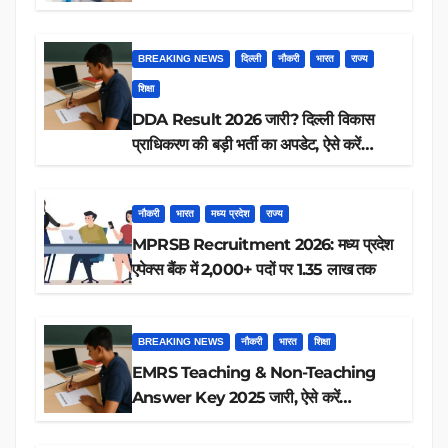
आप पात्र हैं?
BREAKING NEWS
दिल्ली
नौकरी
भारत
राज्य
शिक्षा
DDA Result 2026 जारी? दिल्ली विकास
प्राधिकरण की बड़ी भर्ती का अपडेट, ऐसे करें
रिजल्ट चेक
नौकरी
भारत
मध्य प्रदेश
राज्य
MPRSB Recruitment 2026: मध्य प्रदेश
एपेक्स बैंक में 2,000+ पदों पर 1.35 लाख तक
BREAKING NEWS
नौकरी
भारत
शिक्षा
EMRS Teaching & Non-Teaching
Answer Key 2025 जारी, ऐसे करें
डाउनलोड