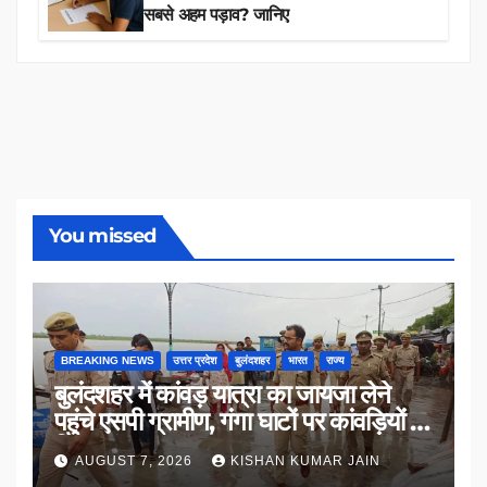
सबसे अहम पड़ाव? जानिए
You missed
BREAKING NEWS
उत्तर प्रदेश
बुलंदशहर
भारत
राज्य
बुलंदशहर में कांवड़ यात्रा का जायजा लेने
पहुंचे एसपी ग्रामीण, गंगा घाटों पर कांवड़ियों से
किया संवाद
AUGUST 7, 2026
KISHAN KUMAR JAIN