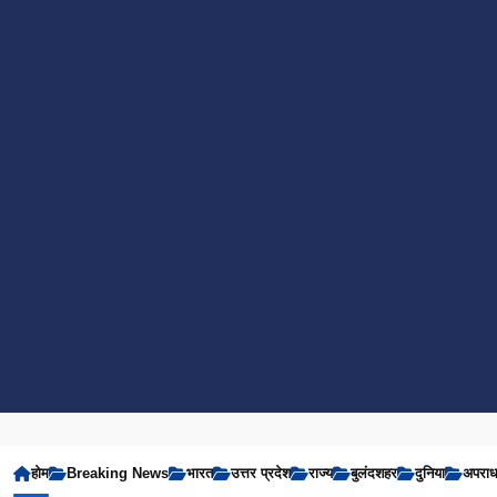
होम
Breaking News
भारत
उत्तर प्रदेश
राज्य
बुलंदशहर
दुनिया
अपरा