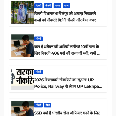
दिल्ली
नौकरी
भारत
राज्य
दिल्ली विधानसभा में लंगूर की आवाज़ निकालने
वालों को नौकरी! मिलेगी सैलरी और बीमा कवर
नौकरी
कल है आवेदन की आखिरी तारीख! 10वीं पास के
लिए निकली 406 पदों की सरकारी भर्ती, अभी करें
आवेदन
नौकरी
2026 में सरकारी नौकरियों का तूफान! UP
Police, Railway से लेकर UP Lekhpal
तक 84,000+ पदों के लिए drive शुरू
नौकरी
शिक्षा
SSB क्यों है भारतीय सेना ऑफिसर बनने के लिए