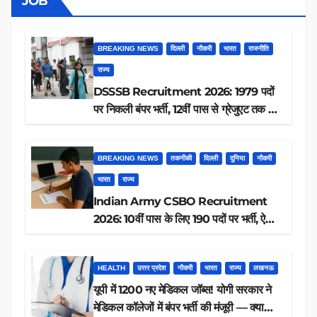
JOB
BREAKING NEWS
दिल्ली
नौकरी
भारत
राजनीति
राज्य
DSSSB Recruitment 2026: 1979 पदों
पर निकली बंपर भर्ती, 12वीं पास से ग्रेजुएट तक करें
आवेदन, जानें पूरी डिटेल
BREAKING NEWS
तकनीकी
दिल्ली
दुनिया
नौकरी
भारत
राज्य
Indian Army CSBO Recruitment
2026: 10वीं पास के लिए 190 पदों पर भर्ती, ऐसे
करें आवेदन
HEALTH
उत्तर प्रदेश
नौकरी
भारत
राज्य
लखनऊ
यूपी में 1200 नए मेडिकल जॉब्स! योगी सरकार ने
मेडिकल कॉलेजों में बंपर भर्ती की मंजूरी — क्या