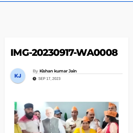
IMG-20230917-WA0008
By
Kishan kumar Jain
SEP 17, 2023