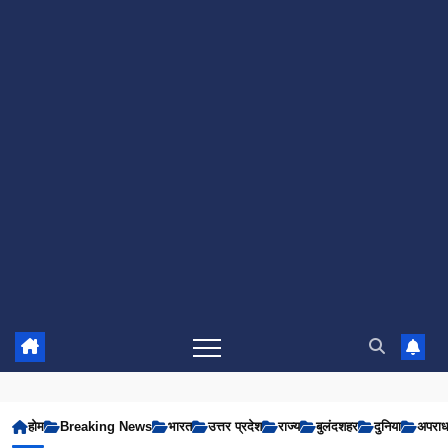
होम
Breaking News
भारत
उत्तर प्रदेश
राज्य
बुलंदशहर
दुनिया
अपरा