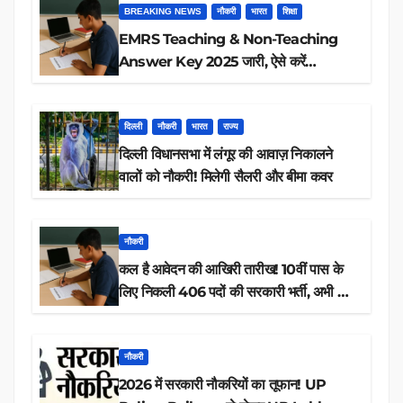
BREAKING NEWS
नौकरी
भारत
शिक्षा
EMRS Teaching & Non-Teaching
Answer Key 2025 जारी, ऐसे करें
डाउनलोड
दिल्ली
नौकरी
भारत
राज्य
दिल्ली विधानसभा में लंगूर की आवाज़ निकालने
वालों को नौकरी! मिलेगी सैलरी और बीमा कवर
नौकरी
कल है आवेदन की आखिरी तारीख! 10वीं पास के
लिए निकली 406 पदों की सरकारी भर्ती, अभी करें
आवेदन
नौकरी
2026 में सरकारी नौकरियों का तूफान! UP