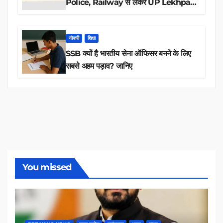
Police, Railway से लेकर UP Lekhpal
तक 84,000+ पदों के लिए drive शुरू
नौकरी
शिक्षा
SSB क्यों है भारतीय सेना ऑफिसर बनने के लिए
सबसे अहम पड़ाव? जानिए
You missed