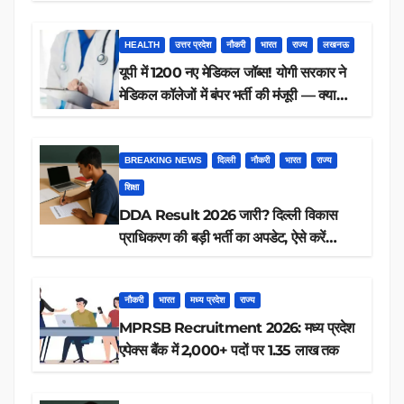
करें आवेदन
HEALTH
उत्तर प्रदेश
नौकरी
भारत
राज्य
लखनऊ
यूपी में 1200 नए मेडिकल जॉब्स! योगी सरकार ने
मेडिकल कॉलेजों में बंपर भर्ती की मंजूरी — क्या
आप पात्र हैं?
BREAKING NEWS
दिल्ली
नौकरी
भारत
राज्य
शिक्षा
DDA Result 2026 जारी? दिल्ली विकास
प्राधिकरण की बड़ी भर्ती का अपडेट, ऐसे करें
रिजल्ट चेक
नौकरी
भारत
मध्य प्रदेश
राज्य
MPRSB Recruitment 2026: मध्य प्रदेश
एपेक्स बैंक में 2,000+ पदों पर 1.35 लाख तक