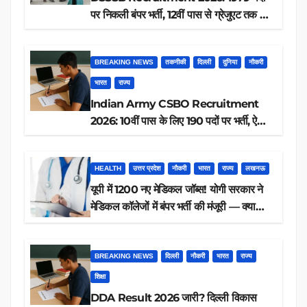
पर निकली बंपर भर्ती, 12वीं पास से ग्रेजुएट तक करें
आवेदन, जानें पूरी डिटेल
BREAKING NEWS
तकनीकी
दिल्ली
दुनिया
नौकरी
भारत
राज्य
Indian Army CSBO Recruitment
2026: 10वीं पास के लिए 190 पदों पर भर्ती, ऐसे
करें आवेदन
HEALTH
उत्तर प्रदेश
नौकरी
भारत
राज्य
लखनऊ
यूपी में 1200 नए मेडिकल जॉब्स! योगी सरकार ने
मेडिकल कॉलेजों में बंपर भर्ती की मंजूरी — क्या
आप पात्र हैं?
BREAKING NEWS
दिल्ली
नौकरी
भारत
राज्य
शिक्षा
DDA Result 2026 जारी? दिल्ली विकास