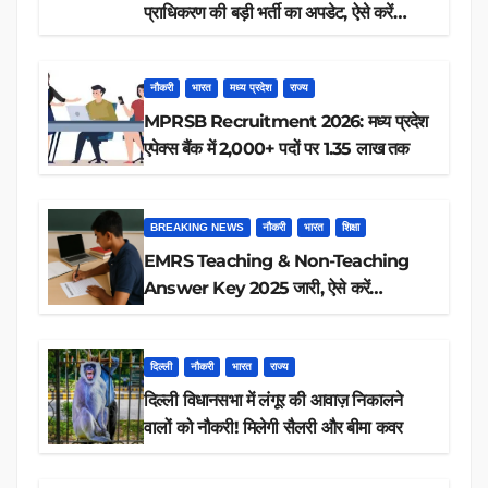
प्राधिकरण की बड़ी भर्ती का अपडेट, ऐसे करें
रिजल्ट चेक
नौकरी
भारत
मध्य प्रदेश
राज्य
MPRSB Recruitment 2026: मध्य प्रदेश
एपेक्स बैंक में 2,000+ पदों पर 1.35 लाख तक
BREAKING NEWS
नौकरी
भारत
शिक्षा
EMRS Teaching & Non-Teaching
Answer Key 2025 जारी, ऐसे करें
डाउनलोड
दिल्ली
नौकरी
भारत
राज्य
दिल्ली विधानसभा में लंगूर की आवाज़ निकालने
वालों को नौकरी! मिलेगी सैलरी और बीमा कवर