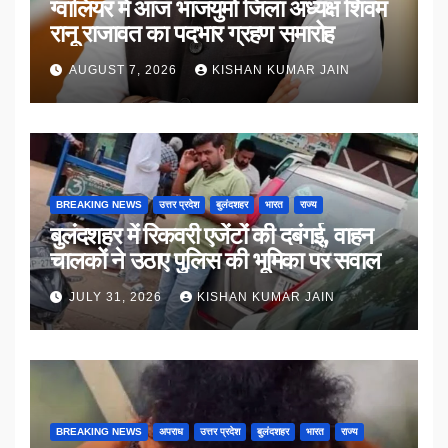
ग्वालियर में आज भाजयुमो जिला अध्यक्ष शिवम
रानू राजावत का पदभार ग्रहण समारोह
AUGUST 7, 2026
KISHAN KUMAR JAIN
BREAKING NEWS
उत्तर प्रदेश
बुलंदशहर
भारत
राज्य
बुलंदशहर में रिकवरी एजेंटों की दबंगई, वाहन
चालकों ने उठाए पुलिस की भूमिका पर सवाल
JULY 31, 2026
KISHAN KUMAR JAIN
BREAKING NEWS
अपराध
उत्तर प्रदेश
बुलंदशहर
भारत
राज्य