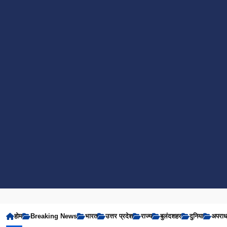
होम
Breaking News
भारत
उत्तर प्रदेश
राज्य
बुलंदशहर
दुनिया
अपरा