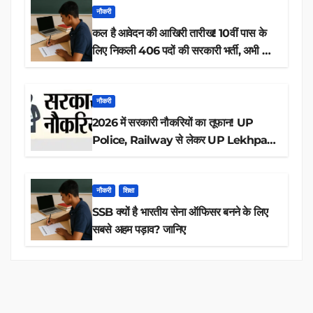
नौकरी
कल है आवेदन की आखिरी तारीख! 10वीं पास के
लिए निकली 406 पदों की सरकारी भर्ती, अभी करें
आवेदन
नौकरी
2026 में सरकारी नौकरियों का तूफान! UP
Police, Railway से लेकर UP Lekhpal
तक 84,000+ पदों के लिए drive शुरू
नौकरी
शिक्षा
SSB क्यों है भारतीय सेना ऑफिसर बनने के लिए
सबसे अहम पड़ाव? जानिए