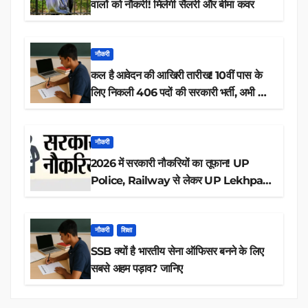
वालों को नौकरी! मिलेगी सैलरी और बीमा कवर
नौकरी
कल है आवेदन की आखिरी तारीख! 10वीं पास के
लिए निकली 406 पदों की सरकारी भर्ती, अभी करें
आवेदन
नौकरी
2026 में सरकारी नौकरियों का तूफान! UP
Police, Railway से लेकर UP Lekhpal
तक 84,000+ पदों के लिए drive शुरू
नौकरी
शिक्षा
SSB क्यों है भारतीय सेना ऑफिसर बनने के लिए
सबसे अहम पड़ाव? जानिए