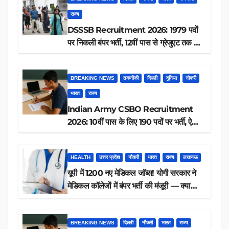
राज्य
DSSSB Recruitment 2026: 1979 पदों
पर निकली बंपर भर्ती, 12वीं पास से ग्रेजुएट तक करें
आवेदन, जानें पूरी डिटेल
BREAKING NEWS
तकनीकी
दिल्ली
दुनिया
नौकरी
भारत
राज्य
Indian Army CSBO Recruitment
2026: 10वीं पास के लिए 190 पदों पर भर्ती, ऐसे
करें आवेदन
HEALTH
उत्तर प्रदेश
नौकरी
भारत
राज्य
लखनऊ
यूपी में 1200 नए मेडिकल जॉब्स! योगी सरकार ने
मेडिकल कॉलेजों में बंपर भर्ती की मंजूरी — क्या
आप पात्र हैं?
BREAKING NEWS
दिल्ली
नौकरी
भारत
राज्य