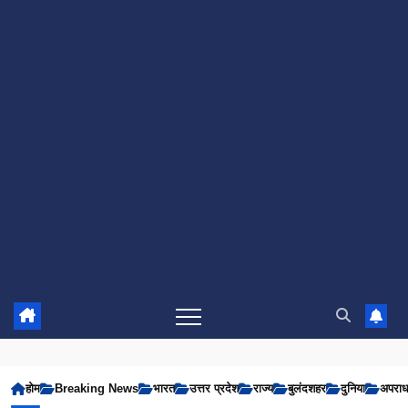
होम
Breaking News
भारत
उत्तर प्रदेश
राज्य
बुलंदशहर
दुनिया
अपरा