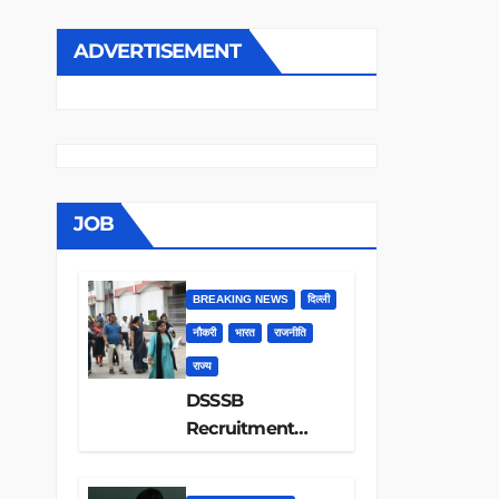
ADVERTISEMENT
JOB
BREAKING NEWS
दिल्ली
नौकरी
भारत
राजनीति
राज्य
DSSSB
Recruitment
2026: 1979 पदों पर
निकली बंपर भर्ती, 12वीं