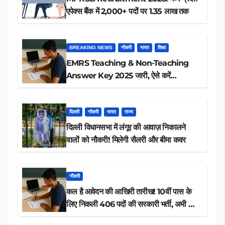
एपेक्स बैंक में 2,000+ पदों पर 1.35 लाख तक
BREAKING NEWS
नौकरी
भारत
शिक्षा
EMRS Teaching & Non-Teaching
Answer Key 2025 जारी, ऐसे करें
डाउनलोड
दिल्ली
नौकरी
भारत
राज्य
दिल्ली विधानसभा में लंगूर की आवाज़ निकालने
वालों को नौकरी! मिलेगी सैलरी और बीमा कवर
नौकरी
कल है आवेदन की आखिरी तारीख! 10वीं पास के
लिए निकली 406 पदों की सरकारी भर्ती, अभी करें
आवेदन