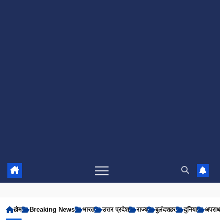
होम
Breaking News
भारत
उत्तर प्रदेश
राज्य
बुलंदशहर
दुनिया
अपरा