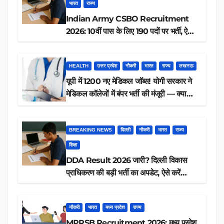
भारत
राज्य
Indian Army CSBO Recruitment
2026: 10वीं पास के लिए 190 पदों पर भर्ती, ऐसे
करें आवेदन
HEALTH
उत्तर प्रदेश
नौकरी
भारत
राज्य
लखनऊ
यूपी में 1200 नए मेडिकल जॉब्स! योगी सरकार ने
मेडिकल कॉलेजों में बंपर भर्ती की मंजूरी — क्या
आप पात्र हैं?
BREAKING NEWS
दिल्ली
नौकरी
भारत
राज्य
शिक्षा
DDA Result 2026 जारी? दिल्ली विकास
प्राधिकरण की बड़ी भर्ती का अपडेट, ऐसे करें
रिजल्ट चेक
नौकरी
भारत
मध्य प्रदेश
राज्य
MPRSB Recruitment 2026: मध्य प्रदेश