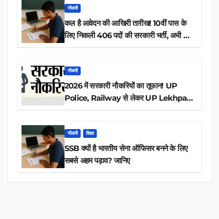
नौकरी
कल है आवेदन की आखिरी तारीख! 10वीं पास के
लिए निकली 406 पदों की सरकारी भर्ती, अभी करें
आवेदन
नौकरी
2026 में सरकारी नौकरियों का तूफान! UP
Police, Railway से लेकर UP Lekhpal
तक 84,000+ पदों के लिए drive शुरू
नौकरी
शिक्षा
SSB क्यों है भारतीय सेना ऑफिसर बनने के लिए
सबसे अहम पड़ाव? जानिए