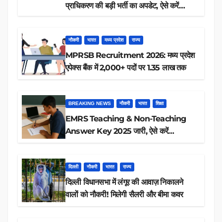
प्राधिकरण की बड़ी भर्ती का अपडेट, ऐसे करें
रिजल्ट चेक
नौकरी
भारत
मध्य प्रदेश
राज्य
MPRSB Recruitment 2026: मध्य प्रदेश
एपेक्स बैंक में 2,000+ पदों पर 1.35 लाख तक
BREAKING NEWS
नौकरी
भारत
शिक्षा
EMRS Teaching & Non-Teaching
Answer Key 2025 जारी, ऐसे करें
डाउनलोड
दिल्ली
नौकरी
भारत
राज्य
दिल्ली विधानसभा में लंगूर की आवाज़ निकालने
वालों को नौकरी! मिलेगी सैलरी और बीमा कवर