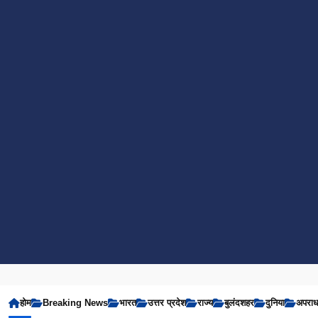
होम
Breaking News
भारत
उत्तर प्रदेश
राज्य
बुलंदशहर
दुनिया
अपरा