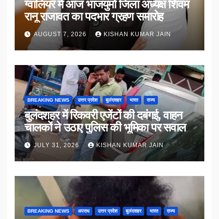
ग्वालियर में आज भाजयुमो जिला अध्यक्ष शिवम
रानू राजावत का पदभार ग्रहण समारोह
AUGUST 7, 2026
KISHAN KUMAR JAIN
BREAKING NEWS
उत्तर प्रदेश
बुलंदशहर
भारत
राज्य
बुलंदशहर में रिकवरी एजेंटों की दबंगई, वाहन
चालकों ने उठाए पुलिस की भूमिका पर सवाल
JULY 31, 2026
KISHAN KUMAR JAIN
BREAKING NEWS
अपराध
उत्तर प्रदेश
बुलंदशहर
भारत
राज्य