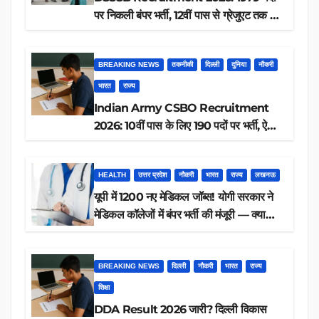
पर निकली बंपर भर्ती, 12वीं पास से ग्रेजुएट तक करें
आवेदन, जानें पूरी डिटेल
BREAKING NEWS
तकनीकी
दिल्ली
दुनिया
नौकरी
भारत
राज्य
Indian Army CSBO Recruitment
2026: 10वीं पास के लिए 190 पदों पर भर्ती, ऐसे
करें आवेदन
HEALTH
उत्तर प्रदेश
नौकरी
भारत
राज्य
लखनऊ
यूपी में 1200 नए मेडिकल जॉब्स! योगी सरकार ने
मेडिकल कॉलेजों में बंपर भर्ती की मंजूरी — क्या
आप पात्र हैं?
BREAKING NEWS
दिल्ली
नौकरी
भारत
राज्य
शिक्षा
DDA Result 2026 जारी? दिल्ली विकास