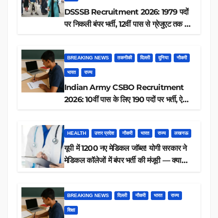
DSSSB Recruitment 2026: 1979 पदों
पर निकली बंपर भर्ती, 12वीं पास से ग्रेजुएट तक करें
आवेदन, जानें पूरी डिटेल
BREAKING NEWS
तकनीकी
दिल्ली
दुनिया
नौकरी
भारत
राज्य
Indian Army CSBO Recruitment
2026: 10वीं पास के लिए 190 पदों पर भर्ती, ऐसे
करें आवेदन
HEALTH
उत्तर प्रदेश
नौकरी
भारत
राज्य
लखनऊ
यूपी में 1200 नए मेडिकल जॉब्स! योगी सरकार ने
मेडिकल कॉलेजों में बंपर भर्ती की मंजूरी — क्या
आप पात्र हैं?
BREAKING NEWS
दिल्ली
नौकरी
भारत
राज्य
शिक्षा