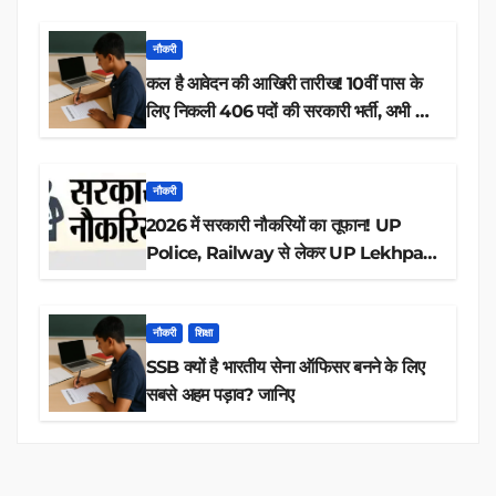
नौकरी
कल है आवेदन की आखिरी तारीख! 10वीं पास के
लिए निकली 406 पदों की सरकारी भर्ती, अभी करें
आवेदन
नौकरी
2026 में सरकारी नौकरियों का तूफान! UP
Police, Railway से लेकर UP Lekhpal
तक 84,000+ पदों के लिए drive शुरू
नौकरी
शिक्षा
SSB क्यों है भारतीय सेना ऑफिसर बनने के लिए
सबसे अहम पड़ाव? जानिए