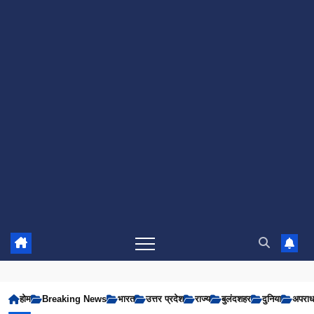
होम
Breaking News
भारत
उत्तर प्रदेश
राज्य
बुलंदशहर
दुनिया
अपरा