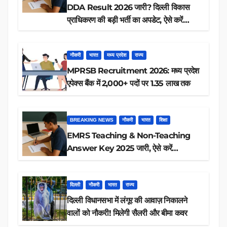
DDA Result 2026 जारी? दिल्ली विकास
प्राधिकरण की बड़ी भर्ती का अपडेट, ऐसे करें
रिजल्ट चेक
नौकरी
भारत
मध्य प्रदेश
राज्य
MPRSB Recruitment 2026: मध्य प्रदेश
एपेक्स बैंक में 2,000+ पदों पर 1.35 लाख तक
BREAKING NEWS
नौकरी
भारत
शिक्षा
EMRS Teaching & Non-Teaching
Answer Key 2025 जारी, ऐसे करें
डाउनलोड
दिल्ली
नौकरी
भारत
राज्य
दिल्ली विधानसभा में लंगूर की आवाज़ निकालने
वालों को नौकरी! मिलेगी सैलरी और बीमा कवर