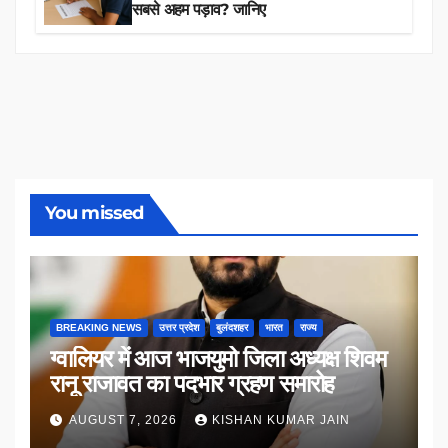
सबसे अहम पड़ाव? जानिए
You missed
BREAKING NEWS
उत्तर प्रदेश
बुलंदशहर
भारत
राज्य
ग्वालियर में आज भाजयुमो जिला अध्यक्ष शिवम
रानू राजावत का पदभार ग्रहण समारोह
AUGUST 7, 2026
KISHAN KUMAR JAIN