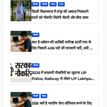
दिल्ली
नौकरी
भारत
राज्य
दिल्ली विधानसभा में लंगूर की आवाज़ निकालने
वालों को नौकरी! मिलेगी सैलरी और बीमा कवर
नौकरी
कल है आवेदन की आखिरी तारीख! 10वीं पास के
लिए निकली 406 पदों की सरकारी भर्ती, अभी करें
आवेदन
नौकरी
2026 में सरकारी नौकरियों का तूफान! UP
Police, Railway से लेकर UP Lekhpal
तक 84,000+ पदों के लिए drive शुरू
नौकरी
शिक्षा
SSB क्यों है भारतीय सेना ऑफिसर बनने के लिए