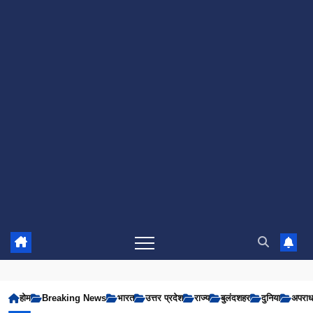
होम
Breaking News
भारत
उत्तर प्रदेश
राज्य
बुलंदशहर
दुनिया
अपरा