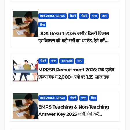
आप पात्र हैं?
BREAKING NEWS
दिल्ली
नौकरी
भारत
राज्य
शिक्षा
DDA Result 2026 जारी? दिल्ली विकास
प्राधिकरण की बड़ी भर्ती का अपडेट, ऐसे करें
रिजल्ट चेक
नौकरी
भारत
मध्य प्रदेश
राज्य
MPRSB Recruitment 2026: मध्य प्रदेश
एपेक्स बैंक में 2,000+ पदों पर 1.35 लाख तक
BREAKING NEWS
नौकरी
भारत
शिक्षा
EMRS Teaching & Non-Teaching
Answer Key 2025 जारी, ऐसे करें
डाउनलोड