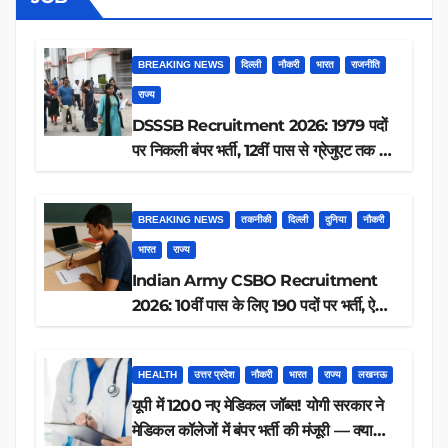
BREAKING NEWS
दिल्ली
नौकरी
भारत
राजनीति
राज्य
DSSSB Recruitment 2026: 1979 पदों
पर निकली बंपर भर्ती, 12वीं पास से ग्रेजुएट तक करें
आवेदन, जानें पूरी डिटेल
BREAKING NEWS
तकनीकी
दिल्ली
दुनिया
नौकरी
भारत
राज्य
Indian Army CSBO Recruitment
2026: 10वीं पास के लिए 190 पदों पर भर्ती, ऐसे
करें आवेदन
HEALTH
उत्तर प्रदेश
नौकरी
भारत
राज्य
लखनऊ
यूपी में 1200 नए मेडिकल जॉब्स! योगी सरकार ने
मेडिकल कॉलेजों में बंपर भर्ती की मंजूरी — क्या