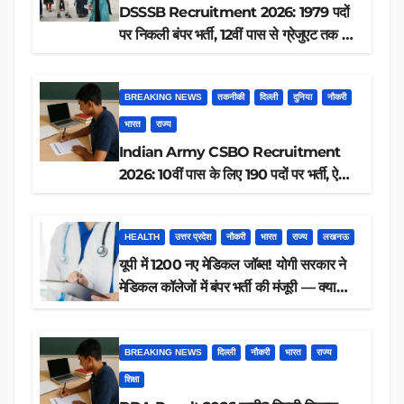
DSSSB Recruitment 2026: 1979 पदों
पर निकली बंपर भर्ती, 12वीं पास से ग्रेजुएट तक करें
आवेदन, जानें पूरी डिटेल
BREAKING NEWS
तकनीकी
दिल्ली
दुनिया
नौकरी
भारत
राज्य
Indian Army CSBO Recruitment
2026: 10वीं पास के लिए 190 पदों पर भर्ती, ऐसे
करें आवेदन
HEALTH
उत्तर प्रदेश
नौकरी
भारत
राज्य
लखनऊ
यूपी में 1200 नए मेडिकल जॉब्स! योगी सरकार ने
मेडिकल कॉलेजों में बंपर भर्ती की मंजूरी — क्या
आप पात्र हैं?
BREAKING NEWS
दिल्ली
नौकरी
भारत
राज्य
शिक्षा