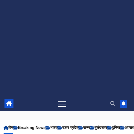
होम
Breaking News
भारत
उत्तर प्रदेश
राज्य
बुलंदशहर
दुनिया
अपरा