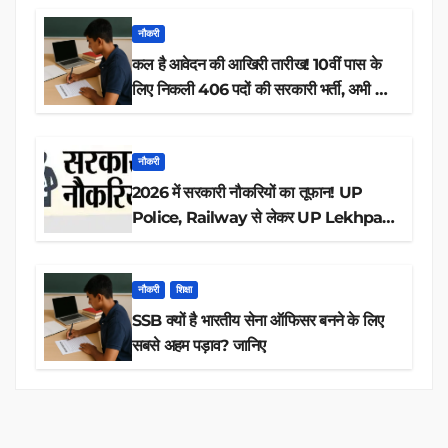
नौकरी
कल है आवेदन की आखिरी तारीख! 10वीं पास के
लिए निकली 406 पदों की सरकारी भर्ती, अभी करें
आवेदन
नौकरी
2026 में सरकारी नौकरियों का तूफान! UP
Police, Railway से लेकर UP Lekhpal
तक 84,000+ पदों के लिए drive शुरू
नौकरी
शिक्षा
SSB क्यों है भारतीय सेना ऑफिसर बनने के लिए
सबसे अहम पड़ाव? जानिए