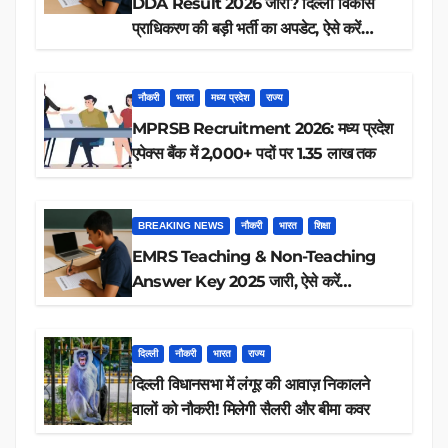
DDA Result 2026 जारी? दिल्ली विकास
प्राधिकरण की बड़ी भर्ती का अपडेट, ऐसे करें
रिजल्ट चेक
नौकरी
भारत
मध्य प्रदेश
राज्य
MPRSB Recruitment 2026: मध्य प्रदेश
एपेक्स बैंक में 2,000+ पदों पर 1.35 लाख तक
BREAKING NEWS
नौकरी
भारत
शिक्षा
EMRS Teaching & Non-Teaching
Answer Key 2025 जारी, ऐसे करें
डाउनलोड
दिल्ली
नौकरी
भारत
राज्य
दिल्ली विधानसभा में लंगूर की आवाज़ निकालने
वालों को नौकरी! मिलेगी सैलरी और बीमा कवर