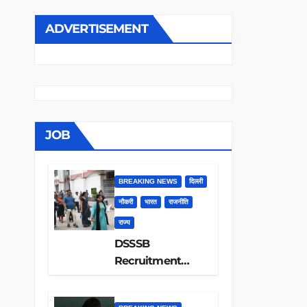
ADVERTISEMENT
JOB
BREAKING NEWS
दिल्ली
नौकरी
भारत
राजनीति
राज्य
DSSSB
Recruitment
2026: 1979 पदों पर
निकली बंपर भर्ती, 12वीं