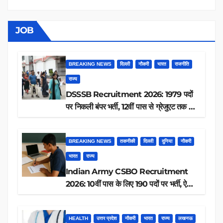
JOB
BREAKING NEWS
दिल्ली
नौकरी
भारत
राजनीति
राज्य
DSSSB Recruitment 2026: 1979 पदों
पर निकली बंपर भर्ती, 12वीं पास से ग्रेजुएट तक करें
आवेदन, जानें पूरी डिटेल
BREAKING NEWS
तकनीकी
दिल्ली
दुनिया
नौकरी
भारत
राज्य
Indian Army CSBO Recruitment
2026: 10वीं पास के लिए 190 पदों पर भर्ती, ऐसे
करें आवेदन
HEALTH
उत्तर प्रदेश
नौकरी
भारत
राज्य
लखनऊ