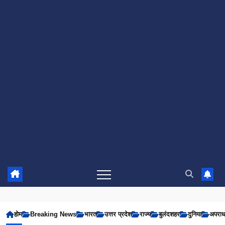
होम
Breaking News
भारत
उत्तर प्रदेश
राज्य
बुलंदशहर
दुनिया
अपरा