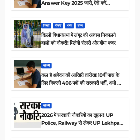
Answer Key 2025 जारी, ऐसे करें
डाउनलोड
दिल्ली
नौकरी
भारत
राज्य
दिल्ली विधानसभा में लंगूर की आवाज़ निकालने
वालों को नौकरी! मिलेगी सैलरी और बीमा कवर
नौकरी
कल है आवेदन की आखिरी तारीख! 10वीं पास के
लिए निकली 406 पदों की सरकारी भर्ती, अभी करें
आवेदन
नौकरी
2026 में सरकारी नौकरियों का तूफान! UP
Police, Railway से लेकर UP Lekhpal
तक 84,000+ पदों के लिए drive शुरू