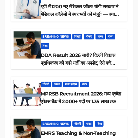
यूपी में 1200 नए मेडिकल जॉब्स! योगी सरकार ने
मेडिकल कॉलेजों में बंपर भर्ती की मंजूरी — क्या
आप पात्र हैं?
BREAKING NEWS
दिल्ली
नौकरी
भारत
राज्य
शिक्षा
DDA Result 2026 जारी? दिल्ली विकास
प्राधिकरण की बड़ी भर्ती का अपडेट, ऐसे करें
रिजल्ट चेक
नौकरी
भारत
मध्य प्रदेश
राज्य
MPRSB Recruitment 2026: मध्य प्रदेश
एपेक्स बैंक में 2,000+ पदों पर 1.35 लाख तक
BREAKING NEWS
नौकरी
भारत
शिक्षा
EMRS Teaching & Non-Teaching