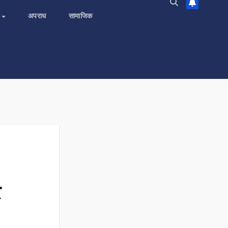
य
अपराध
सामाजिक
र