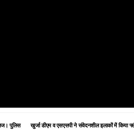
 नमाज। पुलिस
खुर्जा डीएम व एसएसपी ने संवेदनशील इलाकों में किया फ्ल