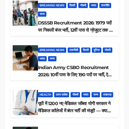
BREAKING NEWS
दिल्ली
नौकरी
भारत
राजनीति
राज्य
DSSSB Recruitment 2026: 1979 पदों
पर निकली बंपर भर्ती, 12वीं पास से ग्रेजुएट तक करें
आवेदन, जानें पूरी डिटेल
BREAKING NEWS
तकनीकी
दिल्ली
दुनिया
नौकरी
भारत
राज्य
Indian Army CSBO Recruitment
2026: 10वीं पास के लिए 190 पदों पर भर्ती, ऐसे
करें आवेदन
HEALTH
उत्तर प्रदेश
नौकरी
भारत
राज्य
लखनऊ
यूपी में 1200 नए मेडिकल जॉब्स! योगी सरकार ने
मेडिकल कॉलेजों में बंपर भर्ती की मंजूरी — क्या
आप पात्र हैं?