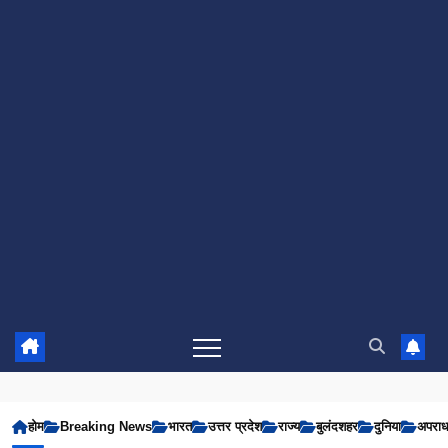
होम
Breaking News
भारत
उत्तर प्रदेश
राज्य
बुलंदशहर
दुनिया
अपरा