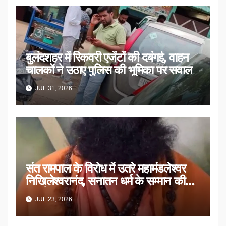
बुलंदशहर में रिकवरी एजेंटों की दबंगई, वाहन
चालकों ने उठाए पुलिस की भूमिका पर सवाल
JUL 31, 2026
संत रामपाल के विरोध में उतरे महामंडलेश्वर
निखिलेश्वरानंद, सनातन धर्म के सम्मान की
उठाई मांग
JUL 23, 2026