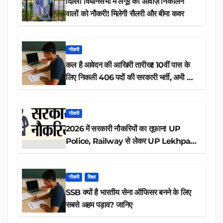
दिल्ली विधानसभा में लंगूर की आवाज़ निकालने
वालों को नौकरी! मिलेगी सैलरी और बीमा कवर
नौकरी
कल है आवेदन की आखिरी तारीख! 10वीं पास के
लिए निकली 406 पदों की सरकारी भर्ती, अभी करें
आवेदन
नौकरी
2026 में सरकारी नौकरियों का तूफान! UP
Police, Railway से लेकर UP Lekhpal
तक 84,000+ पदों के लिए drive शुरू
नौकरी
शिक्षा
SSB क्यों है भारतीय सेना ऑफिसर बनने के लिए
सबसे अहम पड़ाव? जानिए