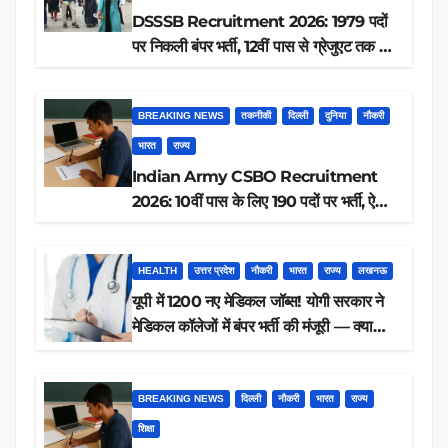
DSSSB Recruitment 2026: 1979 पदों
पर निकली बंपर भर्ती, 12वीं पास से ग्रेजुएट तक करें
आवेदन, जानें पूरी डिटेल
BREAKING NEWS
तकनीकी
दिल्ली
दुनिया
नौकरी
भारत
राज्य
Indian Army CSBO Recruitment
2026: 10वीं पास के लिए 190 पदों पर भर्ती, ऐसे
करें आवेदन
HEALTH
उत्तर प्रदेश
नौकरी
भारत
राज्य
लखनऊ
यूपी में 1200 नए मेडिकल जॉब्स! योगी सरकार ने
मेडिकल कॉलेजों में बंपर भर्ती की मंजूरी — क्या
आप पात्र हैं?
BREAKING NEWS
दिल्ली
नौकरी
भारत
राज्य
शिक्षा