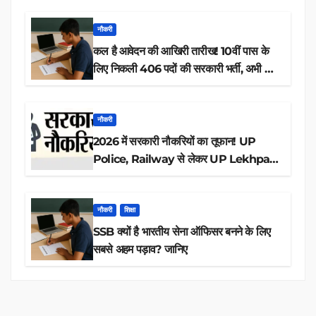
नौकरी
कल है आवेदन की आखिरी तारीख! 10वीं पास के
लिए निकली 406 पदों की सरकारी भर्ती, अभी करें
आवेदन
नौकरी
2026 में सरकारी नौकरियों का तूफान! UP
Police, Railway से लेकर UP Lekhpal
तक 84,000+ पदों के लिए drive शुरू
नौकरी
शिक्षा
SSB क्यों है भारतीय सेना ऑफिसर बनने के लिए
सबसे अहम पड़ाव? जानिए