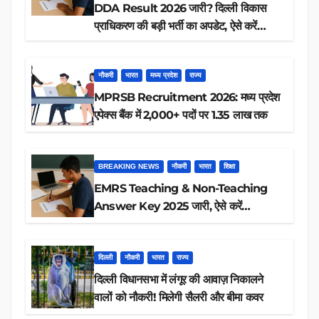
DDA Result 2026 जारी? दिल्ली विकास
प्राधिकरण की बड़ी भर्ती का अपडेट, ऐसे करें
रिजल्ट चेक
नौकरी
भारत
मध्य प्रदेश
राज्य
MPRSB Recruitment 2026: मध्य प्रदेश
एपेक्स बैंक में 2,000+ पदों पर 1.35 लाख तक
BREAKING NEWS
नौकरी
भारत
शिक्षा
EMRS Teaching & Non-Teaching
Answer Key 2025 जारी, ऐसे करें
डाउनलोड
दिल्ली
नौकरी
भारत
राज्य
दिल्ली विधानसभा में लंगूर की आवाज़ निकालने
वालों को नौकरी! मिलेगी सैलरी और बीमा कवर