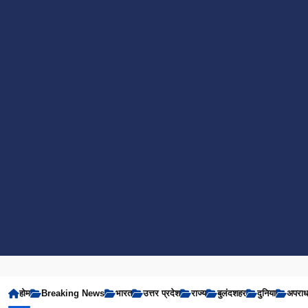
होम
Breaking News
भारत
उत्तर प्रदेश
राज्य
बुलंदशहर
दुनिया
अपरा