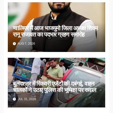
ग्वालियर में आज भाजयुमो जिला अध्यक्ष शिवम
रानू राजावत का पदभार ग्रहण समारोह
AUG 7, 2026
बुलंदशहर में रिकवरी एजेंटों की दबंगई, वाहन
चालकों ने उठाए पुलिस की भूमिका पर सवाल
JUL 31, 2026