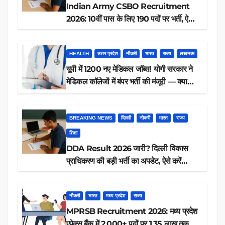
Indian Army CSBO Recruitment
2026: 10वीं पास के लिए 190 पदों पर भर्ती, ऐसे
करें आवेदन
HEALTH
उत्तर प्रदेश
नौकरी
भारत
राज्य
लखनऊ
यूपी में 1200 नए मेडिकल जॉब्स! योगी सरकार ने
मेडिकल कॉलेजों में बंपर भर्ती की मंजूरी — क्या
आप पात्र हैं?
BREAKING NEWS
दिल्ली
नौकरी
भारत
राज्य
शिक्षा
DDA Result 2026 जारी? दिल्ली विकास
प्राधिकरण की बड़ी भर्ती का अपडेट, ऐसे करें
रिजल्ट चेक
नौकरी
भारत
मध्य प्रदेश
राज्य
MPRSB Recruitment 2026: मध्य प्रदेश
एपेक्स बैंक में 2,000+ पदों पर 1.35 लाख तक