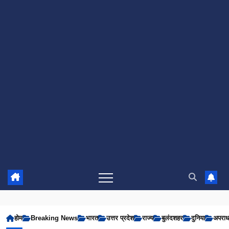
होम
Breaking News
भारत
उत्तर प्रदेश
राज्य
बुलंदशहर
दुनिया
अपरा