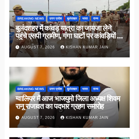
BREAKING NEWS
उत्तर प्रदेश
बुलंदशहर
भारत
राज्य
बुलंदशहर में कांवड़ यात्रा का जायजा लेने
पहुंचे एसपी ग्रामीण, गंगा घाटों पर कांवड़ियों से
किया संवाद
AUGUST 7, 2026
KISHAN KUMAR JAIN
BREAKING NEWS
उत्तर प्रदेश
बुलंदशहर
भारत
राज्य
ग्वालियर में आज भाजयुमो जिला अध्यक्ष शिवम
रानू राजावत का पदभार ग्रहण समारोह
AUGUST 7, 2026
KISHAN KUMAR JAIN