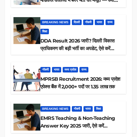
मेडिकल कॉलेजों में बंपर भर्ती की मंजूरी — क्या
आप पात्र हैं?
BREAKING NEWS
दिल्ली
नौकरी
भारत
राज्य
शिक्षा
DDA Result 2026 जारी? दिल्ली विकास
प्राधिकरण की बड़ी भर्ती का अपडेट, ऐसे करें
रिजल्ट चेक
नौकरी
भारत
मध्य प्रदेश
राज्य
MPRSB Recruitment 2026: मध्य प्रदेश
एपेक्स बैंक में 2,000+ पदों पर 1.35 लाख तक
BREAKING NEWS
नौकरी
भारत
शिक्षा
EMRS Teaching & Non-Teaching
Answer Key 2025 जारी, ऐसे करें
डाउनलोड