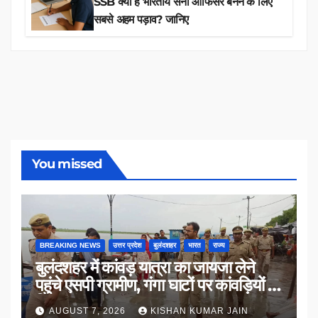
SSB क्यों है भारतीय सेना ऑफिसर बनने के लिए
सबसे अहम पड़ाव? जानिए
You missed
BREAKING NEWS
उत्तर प्रदेश
बुलंदशहर
भारत
राज्य
बुलंदशहर में कांवड़ यात्रा का जायजा लेने
पहुंचे एसपी ग्रामीण, गंगा घाटों पर कांवड़ियों से
किया संवाद
AUGUST 7, 2026
KISHAN KUMAR JAIN