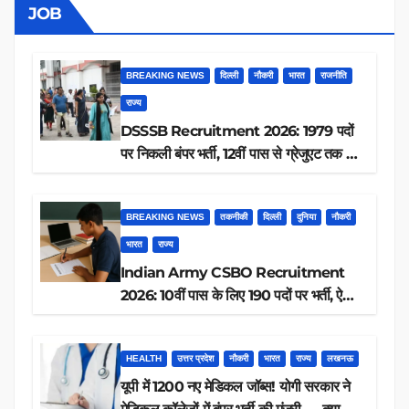
JOB
BREAKING NEWS
दिल्ली
नौकरी
भारत
राजनीति
राज्य
DSSSB Recruitment 2026: 1979 पदों
पर निकली बंपर भर्ती, 12वीं पास से ग्रेजुएट तक करें
आवेदन, जानें पूरी डिटेल
BREAKING NEWS
तकनीकी
दिल्ली
दुनिया
नौकरी
भारत
राज्य
Indian Army CSBO Recruitment
2026: 10वीं पास के लिए 190 पदों पर भर्ती, ऐसे
करें आवेदन
HEALTH
उत्तर प्रदेश
नौकरी
भारत
राज्य
लखनऊ
यूपी में 1200 नए मेडिकल जॉब्स! योगी सरकार ने