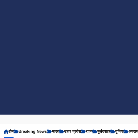
होम
Breaking News
भारत
उत्तर प्रदेश
राज्य
बुलंदशहर
दुनिया
अपरा