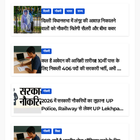
दिल्ली
नौकरी
भारत
राज्य
दिल्ली विधानसभा में लंगूर की आवाज़ निकालने
वालों को नौकरी! मिलेगी सैलरी और बीमा कवर
नौकरी
कल है आवेदन की आखिरी तारीख! 10वीं पास के
लिए निकली 406 पदों की सरकारी भर्ती, अभी करें
आवेदन
नौकरी
2026 में सरकारी नौकरियों का तूफान! UP
Police, Railway से लेकर UP Lekhpal
तक 84,000+ पदों के लिए drive शुरू
नौकरी
शिक्षा