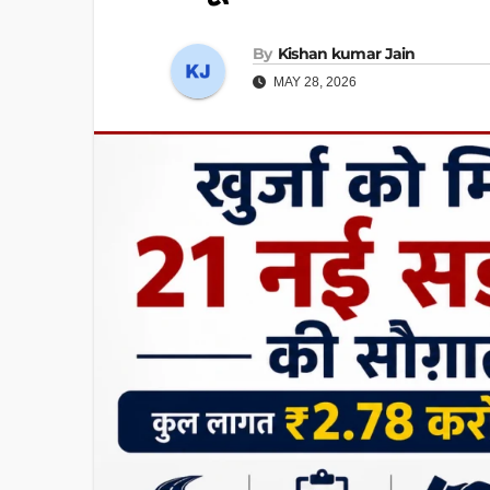
By
Kishan kumar Jain
MAY 28, 2026