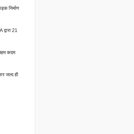
ड़क निर्माण
 द्वारा 21
ं अहम कदम
ार जल्द ही