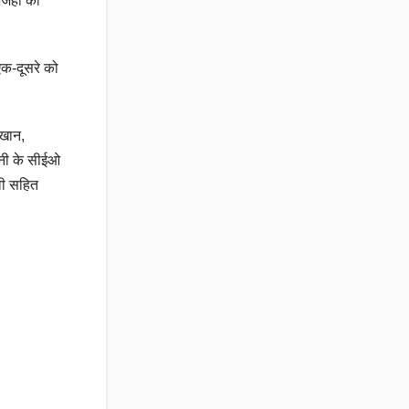
 अजहा की
एक-दूसरे को
 खान,
पनी के सीईओ
वी सहित