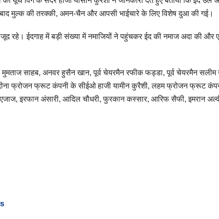
ी की यूथ विंग के सदर हाजी यासीन कुरैशी ने जानकारी देते हुए बताया कि ईद उल
 बाद मुल्क की तरक्की, अमन-चैन और आपसी भाईचारे के लिए विशेष दुआ की गई।
रहे। ईदगाह में बड़ी संख्या में नमाजियों ने पहुंचकर ईद की नमाज अदा की और 
ी मुमताज साहब, अनवर हुसैन खान, पूर्व चेयरमैन रफीक फड्डा, पूर्व चेयरमैन सलीम
ी, मदीना फ्रोजन फ्रूट कंपनी के सीईओ हाजी यामीन कुरैशी, लहम फ्रोजन फ्रूट कं
. एजाज, इरफान अंसारी, आदिल चौधरी, फुरकान कस्सार, आरिफ सैफी, इमरान अल्
ws