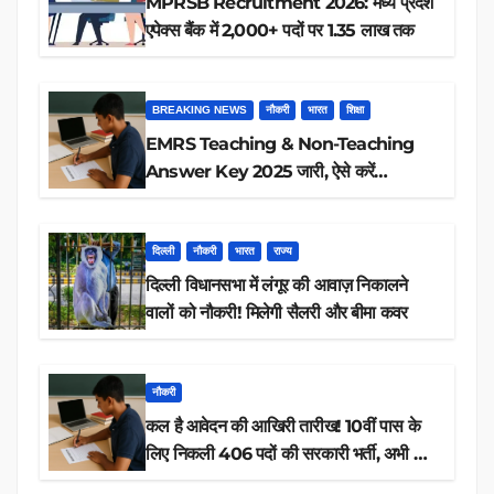
MPRSB Recruitment 2026: मध्य प्रदेश
एपेक्स बैंक में 2,000+ पदों पर 1.35 लाख तक
BREAKING NEWS
नौकरी
भारत
शिक्षा
EMRS Teaching & Non-Teaching
Answer Key 2025 जारी, ऐसे करें
डाउनलोड
दिल्ली
नौकरी
भारत
राज्य
दिल्ली विधानसभा में लंगूर की आवाज़ निकालने
वालों को नौकरी! मिलेगी सैलरी और बीमा कवर
नौकरी
कल है आवेदन की आखिरी तारीख! 10वीं पास के
लिए निकली 406 पदों की सरकारी भर्ती, अभी करें
आवेदन