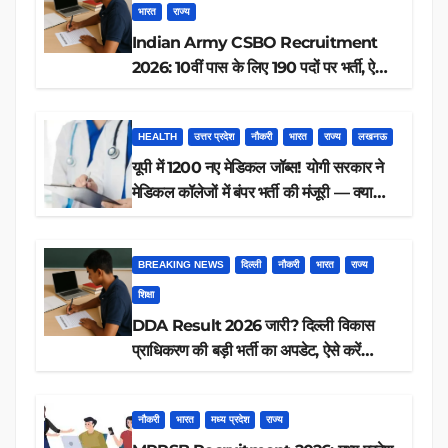
भारत
राज्य
Indian Army CSBO Recruitment
2026: 10वीं पास के लिए 190 पदों पर भर्ती, ऐसे
करें आवेदन
HEALTH
उत्तर प्रदेश
नौकरी
भारत
राज्य
लखनऊ
यूपी में 1200 नए मेडिकल जॉब्स! योगी सरकार ने
मेडिकल कॉलेजों में बंपर भर्ती की मंजूरी — क्या
आप पात्र हैं?
BREAKING NEWS
दिल्ली
नौकरी
भारत
राज्य
शिक्षा
DDA Result 2026 जारी? दिल्ली विकास
प्राधिकरण की बड़ी भर्ती का अपडेट, ऐसे करें
रिजल्ट चेक
नौकरी
भारत
मध्य प्रदेश
राज्य