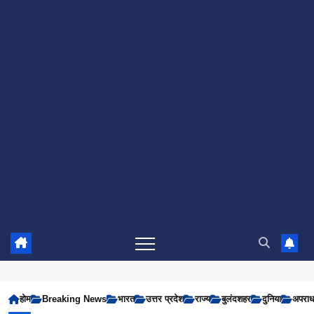
होम
Breaking News
भारत
उत्तर प्रदेश
राज्य
बुलंदशहर
दुनिया
अपरा