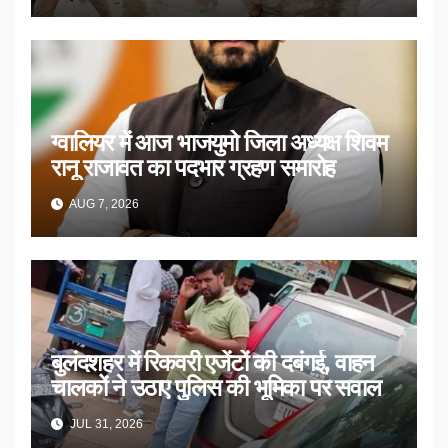
ग्वालियर में आज भाजयुमो जिला अध्यक्ष शिवम
रानू राजावत का पदभार ग्रहण समारोह
AUG 7, 2026
बुलंदशहर में रिकवरी एजेंटों की दबंगई, वाहन
चालकों ने उठाए पुलिस की भूमिका पर सवाल
JUL 31, 2026