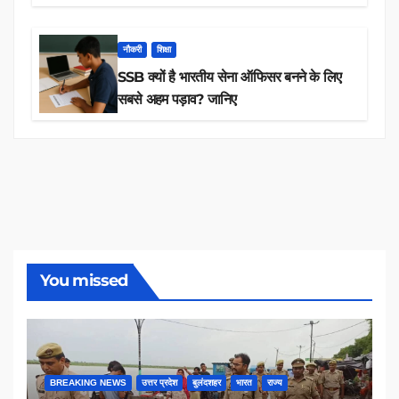
तक 84,000+ पदों के लिए drive शुरू
नौकरी
शिक्षा
SSB क्यों है भारतीय सेना ऑफिसर बनने के लिए
सबसे अहम पड़ाव? जानिए
You missed
BREAKING NEWS
उत्तर प्रदेश
बुलंदशहर
भारत
राज्य