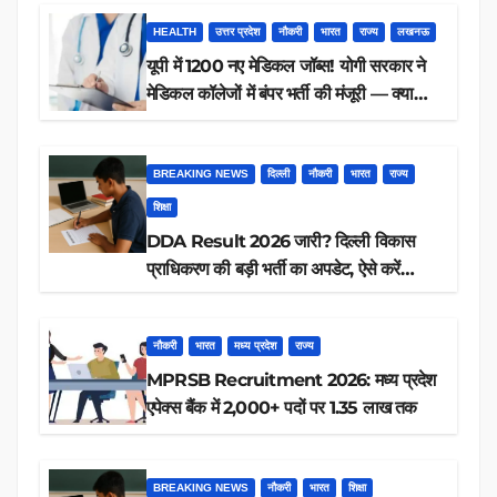
HEALTH
उत्तर प्रदेश
नौकरी
भारत
राज्य
लखनऊ
यूपी में 1200 नए मेडिकल जॉब्स! योगी सरकार ने
मेडिकल कॉलेजों में बंपर भर्ती की मंजूरी — क्या
आप पात्र हैं?
BREAKING NEWS
दिल्ली
नौकरी
भारत
राज्य
शिक्षा
DDA Result 2026 जारी? दिल्ली विकास
प्राधिकरण की बड़ी भर्ती का अपडेट, ऐसे करें
रिजल्ट चेक
नौकरी
भारत
मध्य प्रदेश
राज्य
MPRSB Recruitment 2026: मध्य प्रदेश
एपेक्स बैंक में 2,000+ पदों पर 1.35 लाख तक
BREAKING NEWS
नौकरी
भारत
शिक्षा