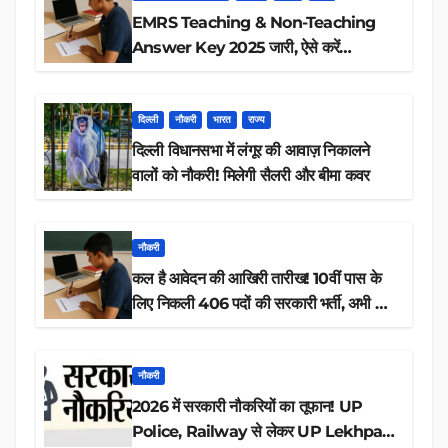
EMRS Teaching & Non-Teaching
Answer Key 2025 जारी, ऐसे करें
डाउनलोड
दिल्ली
नौकरी
भारत
राज्य
दिल्ली विधानसभा में लंगूर की आवाज़ निकालने
वालों को नौकरी! मिलेगी सैलरी और बीमा कवर
नौकरी
कल है आवेदन की आखिरी तारीख! 10वीं पास के
लिए निकली 406 पदों की सरकारी भर्ती, अभी करें
आवेदन
नौकरी
2026 में सरकारी नौकरियों का तूफान! UP
Police, Railway से लेकर UP Lekhpal