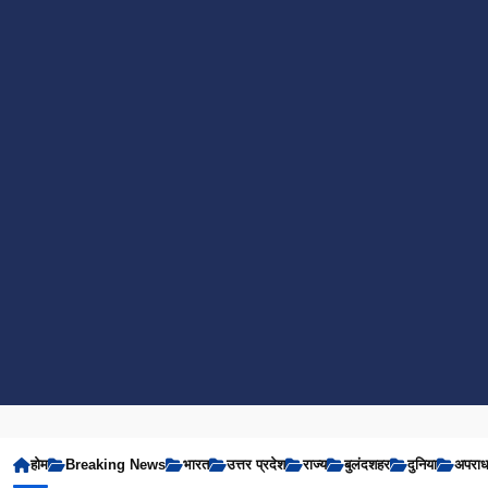
होम
Breaking News
भारत
उत्तर प्रदेश
राज्य
बुलंदशहर
दुनिया
अपरा