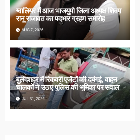
ग्वालियर में आज भाजयुमो जिला अध्यक्ष शिवम
रानू राजावत का पदभार ग्रहण समारोह
AUG 7, 2026
बुलंदशहर में रिकवरी एजेंटों की दबंगई, वाहन
चालकों ने उठाए पुलिस की भूमिका पर सवाल
JUL 31, 2026