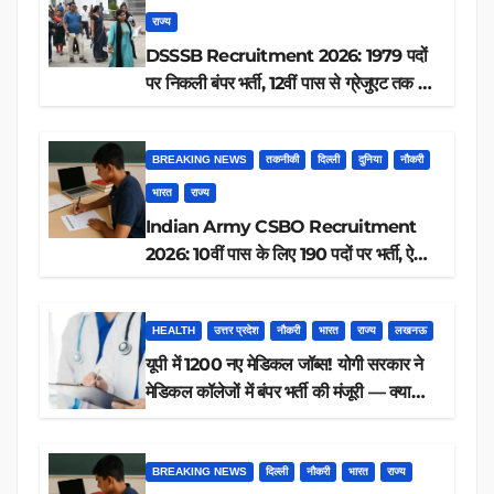
राज्य
DSSSB Recruitment 2026: 1979 पदों
पर निकली बंपर भर्ती, 12वीं पास से ग्रेजुएट तक करें
आवेदन, जानें पूरी डिटेल
BREAKING NEWS
तकनीकी
दिल्ली
दुनिया
नौकरी
भारत
राज्य
Indian Army CSBO Recruitment
2026: 10वीं पास के लिए 190 पदों पर भर्ती, ऐसे
करें आवेदन
HEALTH
उत्तर प्रदेश
नौकरी
भारत
राज्य
लखनऊ
यूपी में 1200 नए मेडिकल जॉब्स! योगी सरकार ने
मेडिकल कॉलेजों में बंपर भर्ती की मंजूरी — क्या
आप पात्र हैं?
BREAKING NEWS
दिल्ली
नौकरी
भारत
राज्य