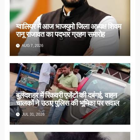
ग्वालियर में आज भाजयुमो जिला अध्यक्ष शिवम
रानू राजावत का पदभार ग्रहण समारोह
AUG 7, 2026
बुलंदशहर में रिकवरी एजेंटों की दबंगई, वाहन
चालकों ने उठाए पुलिस की भूमिका पर सवाल
JUL 31, 2026