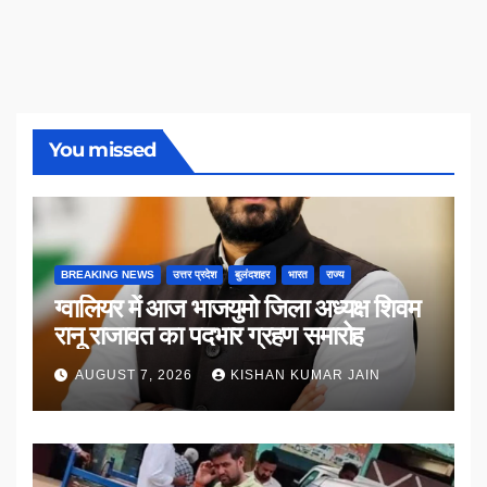
You missed
BREAKING NEWS
उत्तर प्रदेश
बुलंदशहर
भारत
राज्य
ग्वालियर में आज भाजयुमो जिला अध्यक्ष शिवम
रानू राजावत का पदभार ग्रहण समारोह
AUGUST 7, 2026
KISHAN KUMAR JAIN