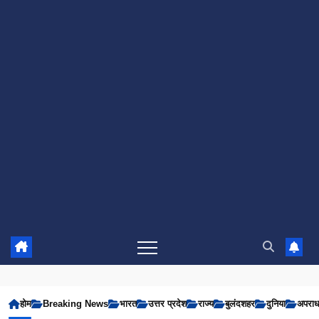
होम
Breaking News
भारत
उत्तर प्रदेश
राज्य
बुलंदशहर
दुनिया
अपरा