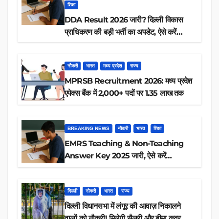
शिक्षा
DDA Result 2026 जारी? दिल्ली विकास
प्राधिकरण की बड़ी भर्ती का अपडेट, ऐसे करें
रिजल्ट चेक
नौकरी
भारत
मध्य प्रदेश
राज्य
MPRSB Recruitment 2026: मध्य प्रदेश
एपेक्स बैंक में 2,000+ पदों पर 1.35 लाख तक
BREAKING NEWS
नौकरी
भारत
शिक्षा
EMRS Teaching & Non-Teaching
Answer Key 2025 जारी, ऐसे करें
डाउनलोड
दिल्ली
नौकरी
भारत
राज्य
दिल्ली विधानसभा में लंगूर की आवाज़ निकालने
वालों को नौकरी! मिलेगी सैलरी और बीमा कवर