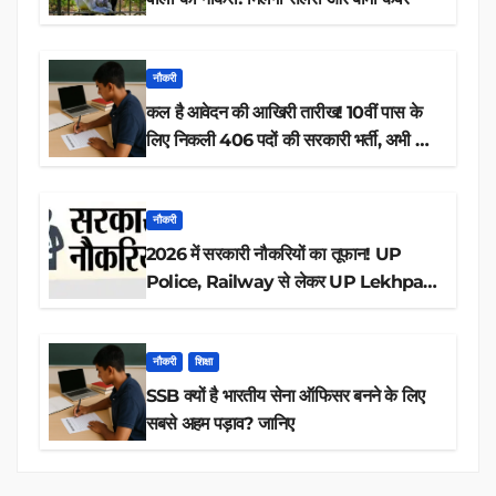
नौकरी
कल है आवेदन की आखिरी तारीख! 10वीं पास के
लिए निकली 406 पदों की सरकारी भर्ती, अभी करें
आवेदन
नौकरी
2026 में सरकारी नौकरियों का तूफान! UP
Police, Railway से लेकर UP Lekhpal
तक 84,000+ पदों के लिए drive शुरू
नौकरी
शिक्षा
SSB क्यों है भारतीय सेना ऑफिसर बनने के लिए
सबसे अहम पड़ाव? जानिए