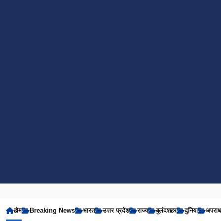
होम
Breaking News
भारत
उत्तर प्रदेश
राज्य
बुलंदशहर
दुनिया
अपरा