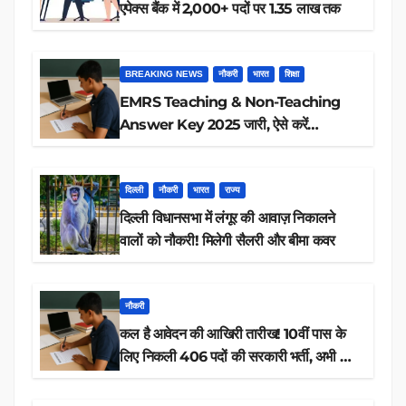
एपेक्स बैंक में 2,000+ पदों पर 1.35 लाख तक
BREAKING NEWS
नौकरी
भारत
शिक्षा
EMRS Teaching & Non-Teaching
Answer Key 2025 जारी, ऐसे करें
डाउनलोड
दिल्ली
नौकरी
भारत
राज्य
दिल्ली विधानसभा में लंगूर की आवाज़ निकालने
वालों को नौकरी! मिलेगी सैलरी और बीमा कवर
नौकरी
कल है आवेदन की आखिरी तारीख! 10वीं पास के
लिए निकली 406 पदों की सरकारी भर्ती, अभी करें
आवेदन