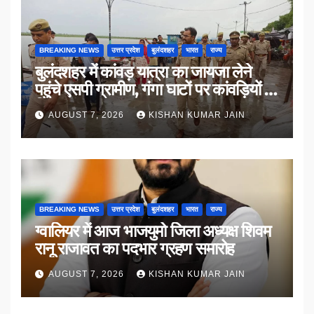
BREAKING NEWS
उत्तर प्रदेश
बुलंदशहर
भारत
राज्य
बुलंदशहर में कांवड़ यात्रा का जायजा लेने
पहुंचे एसपी ग्रामीण, गंगा घाटों पर कांवड़ियों से
किया संवाद
AUGUST 7, 2026
KISHAN KUMAR JAIN
BREAKING NEWS
उत्तर प्रदेश
बुलंदशहर
भारत
राज्य
ग्वालियर में आज भाजयुमो जिला अध्यक्ष शिवम
रानू राजावत का पदभार ग्रहण समारोह
AUGUST 7, 2026
KISHAN KUMAR JAIN