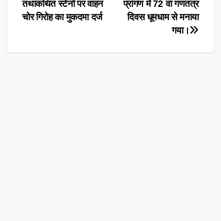
तथाकथित स्टेनो पर वाहन
प्रांगण में 72 वां गणतंत्र
navigation
चोर गिरोह का मुकदमा दर्ज
दिवस धूमधाम से मनाया
गया।