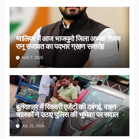
ग्वालियर में आज भाजयुमो जिला अध्यक्ष शिवम
रानू राजावत का पदभार ग्रहण समारोह
AUG 7, 2026
बुलंदशहर में रिकवरी एजेंटों की दबंगई, वाहन
चालकों ने उठाए पुलिस की भूमिका पर सवाल
JUL 31, 2026