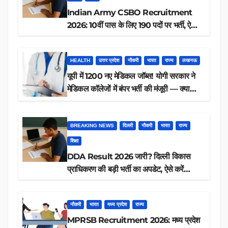
Indian Army CSBO Recruitment
2026: 10वीं पास के लिए 190 पदों पर भर्ती, ऐसे
करें आवेदन
HEALTH
उत्तर प्रदेश
नौकरी
भारत
राज्य
लखनऊ
यूपी में 1200 नए मेडिकल जॉब्स! योगी सरकार ने
मेडिकल कॉलेजों में बंपर भर्ती की मंजूरी — क्या
आप पात्र हैं?
BREAKING NEWS
दिल्ली
नौकरी
भारत
राज्य
शिक्षा
DDA Result 2026 जारी? दिल्ली विकास
प्राधिकरण की बड़ी भर्ती का अपडेट, ऐसे करें
रिजल्ट चेक
नौकरी
भारत
मध्य प्रदेश
राज्य
MPRSB Recruitment 2026: मध्य प्रदेश