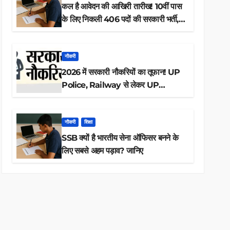
कल है आवेदन की आखिरी तारीख! 10वीं पास
के लिए निकली 406 पदों की सरकारी भर्ती,
अभी करें आवेदन
नौकरी
2026 में सरकारी नौकरियों का तूफान! UP
Police, Railway से लेकर UP
Lekhpal तक 84,000+ पदों के लिए
drive शुरू
नौकरी
शिक्षा
SSB क्यों है भारतीय सेना ऑफिसर बनने के
लिए सबसे अहम पड़ाव? जानिए