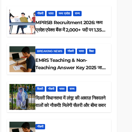
ऐसे करें रिजल्ट चेक
नौकरी
भारत
मध्य प्रदेश
राज्य
MPRSB Recruitment 2026: मध्य
प्रदेश एपेक्स बैंक में 2,000+ पदों पर 1.35
लाख तक
BREAKING NEWS
नौकरी
भारत
शिक्षा
EMRS Teaching & Non-
Teaching Answer Key 2025 जारी,
ऐसे करें डाउनलोड
दिल्ली
नौकरी
भारत
राज्य
दिल्ली विधानसभा में लंगूर की आवाज़ निकालने
वालों को नौकरी! मिलेगी सैलरी और बीमा कवर
नौकरी