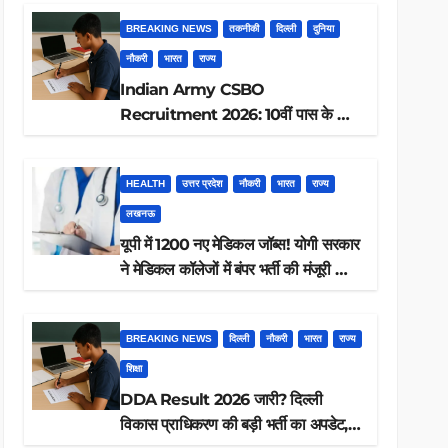
BREAKING NEWS
तकनीकी
दिल्ली
दुनिया
नौकरी
भारत
राज्य
Indian Army CSBO
Recruitment 2026: 10वीं पास के लिए
190 पदों पर भर्ती, ऐसे करें आवेदन
HEALTH
उत्तर प्रदेश
नौकरी
भारत
राज्य
लखनऊ
यूपी में 1200 नए मेडिकल जॉब्स! योगी सरकार
ने मेडिकल कॉलेजों में बंपर भर्ती की मंजूरी —
क्या आप पात्र हैं?
BREAKING NEWS
दिल्ली
नौकरी
भारत
राज्य
शिक्षा
DDA Result 2026 जारी? दिल्ली
विकास प्राधिकरण की बड़ी भर्ती का अपडेट,