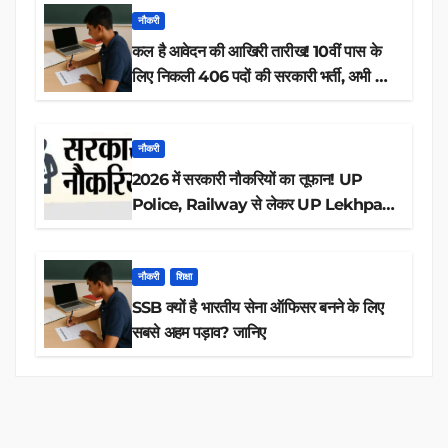
नौकरी
कल है आवेदन की आखिरी तारीख! 10वीं पास के
लिए निकली 406 पदों की सरकारी भर्ती, अभी करें
आवेदन
नौकरी
2026 में सरकारी नौकरियों का तूफान! UP
Police, Railway से लेकर UP Lekhpal
तक 84,000+ पदों के लिए drive शुरू
नौकरी
शिक्षा
SSB क्यों है भारतीय सेना ऑफिसर बनने के लिए
सबसे अहम पड़ाव? जानिए