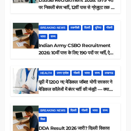
DSSSB Recruitment 2026: 1979 पदों
पर निकली बंपर भर्ती, 12वीं पास से ग्रेजुएट तक करें
आवेदन, जानें पूरी डिटेल
BREAKING NEWS
तकनीकी
दिल्ली
दुनिया
नौकरी
भारत
राज्य
Indian Army CSBO Recruitment
2026: 10वीं पास के लिए 190 पदों पर भर्ती, ऐसे
करें आवेदन
HEALTH
उत्तर प्रदेश
नौकरी
भारत
राज्य
लखनऊ
यूपी में 1200 नए मेडिकल जॉब्स! योगी सरकार ने
मेडिकल कॉलेजों में बंपर भर्ती की मंजूरी — क्या
आप पात्र हैं?
BREAKING NEWS
दिल्ली
नौकरी
भारत
राज्य
शिक्षा
DDA Result 2026 जारी? दिल्ली विकास