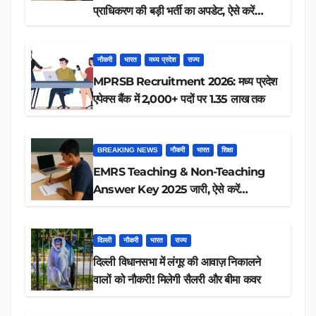
प्राधिकरण की बड़ी भर्ती का अपडेट, ऐसे करें
रिजल्ट चेक
नौकरी
भारत
मध्य प्रदेश
राज्य
MPRSB Recruitment 2026: मध्य प्रदेश
एपेक्स बैंक में 2,000+ पदों पर 1.35 लाख तक
BREAKING NEWS
नौकरी
भारत
शिक्षा
EMRS Teaching & Non-Teaching
Answer Key 2025 जारी, ऐसे करें
डाउनलोड
दिल्ली
नौकरी
भारत
राज्य
दिल्ली विधानसभा में लंगूर की आवाज़ निकालने
वालों को नौकरी! मिलेगी सैलरी और बीमा कवर