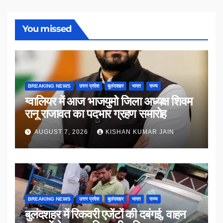
You missed
BREAKING NEWS
उत्तर प्रदेश
बुलंदशहर
भारत
राज्य
ग्वालियर में आज भाजयुमो जिला अध्यक्ष शिवम
रानू राजावत का पदभार ग्रहण समारोह
AUGUST 7, 2026
KISHAN KUMAR JAIN
BREAKING NEWS
उत्तर प्रदेश
बुलंदशहर
भारत
राज्य
बुलंदशहर में रिकवरी एजेंटों की दबंगई, वाहन