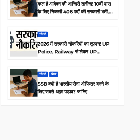
कल है आवेदन की आखिरी तारीख! 10वीं पास
के लिए निकली 406 पदों की सरकारी भर्ती,
अभी करें आवेदन
नौकरी
2026 में सरकारी नौकरियों का तूफान! UP
Police, Railway से लेकर UP
Lekhpal तक 84,000+ पदों के लिए
drive शुरू
नौकरी
शिक्षा
SSB क्यों है भारतीय सेना ऑफिसर बनने के
लिए सबसे अहम पड़ाव? जानिए