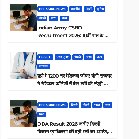
BREAKING NEWS
तकनीकी
दिल्ली
दुनिया
नौकरी
भारत
राज्य
Indian Army CSBO
Recruitment 2026: 10वीं पास के लिए
190 पदों पर भर्ती, ऐसे करें आवेदन
HEALTH
उत्तर प्रदेश
नौकरी
भारत
राज्य
लखनऊ
यूपी में 1200 नए मेडिकल जॉब्स! योगी सरकार
ने मेडिकल कॉलेजों में बंपर भर्ती की मंजूरी —
क्या आप पात्र हैं?
BREAKING NEWS
दिल्ली
नौकरी
भारत
राज्य
शिक्षा
DDA Result 2026 जारी? दिल्ली
विकास प्राधिकरण की बड़ी भर्ती का अपडेट,