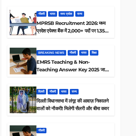
ऐसे करें रिजल्ट चेक
नौकरी
भारत
मध्य प्रदेश
राज्य
MPRSB Recruitment 2026: मध्य
प्रदेश एपेक्स बैंक में 2,000+ पदों पर 1.35
लाख तक
BREAKING NEWS
नौकरी
भारत
शिक्षा
EMRS Teaching & Non-
Teaching Answer Key 2025 जारी,
ऐसे करें डाउनलोड
दिल्ली
नौकरी
भारत
राज्य
दिल्ली विधानसभा में लंगूर की आवाज़ निकालने
वालों को नौकरी! मिलेगी सैलरी और बीमा कवर
नौकरी