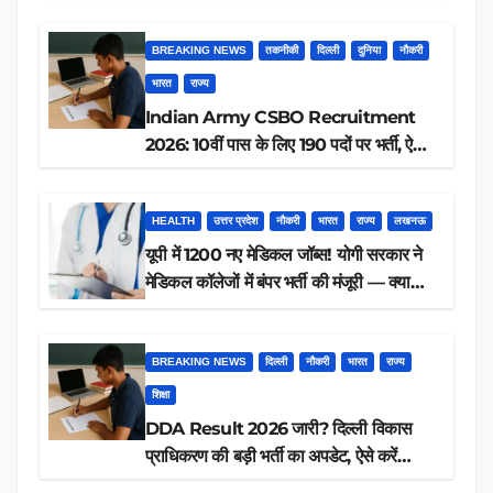
आवेदन, जानें पूरी डिटेल
BREAKING NEWS
तकनीकी
दिल्ली
दुनिया
नौकरी
भारत
राज्य
Indian Army CSBO Recruitment
2026: 10वीं पास के लिए 190 पदों पर भर्ती, ऐसे
करें आवेदन
HEALTH
उत्तर प्रदेश
नौकरी
भारत
राज्य
लखनऊ
यूपी में 1200 नए मेडिकल जॉब्स! योगी सरकार ने
मेडिकल कॉलेजों में बंपर भर्ती की मंजूरी — क्या
आप पात्र हैं?
BREAKING NEWS
दिल्ली
नौकरी
भारत
राज्य
शिक्षा
DDA Result 2026 जारी? दिल्ली विकास
प्राधिकरण की बड़ी भर्ती का अपडेट, ऐसे करें
रिजल्ट चेक