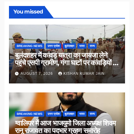
You missed
BREAKING NEWS
उत्तर प्रदेश
बुलंदशहर
भारत
राज्य
बुलंदशहर में कांवड़ यात्रा का जायजा लेने
पहुंचे एसपी ग्रामीण, गंगा घाटों पर कांवड़ियों से
किया संवाद
AUGUST 7, 2026
KISHAN KUMAR JAIN
BREAKING NEWS
उत्तर प्रदेश
बुलंदशहर
भारत
राज्य
ग्वालियर में आज भाजयुमो जिला अध्यक्ष शिवम
रानू राजावत का पदभार ग्रहण समारोह