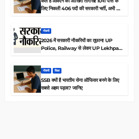
कल है आवेदन की आखिरी तारीख! 10वीं पास के
लिए निकली 406 पदों की सरकारी भर्ती, अभी करें
आवेदन
नौकरी
2026 में सरकारी नौकरियों का तूफान! UP
Police, Railway से लेकर UP Lekhpal
तक 84,000+ पदों के लिए drive शुरू
नौकरी
शिक्षा
SSB क्यों है भारतीय सेना ऑफिसर बनने के लिए
सबसे अहम पड़ाव? जानिए