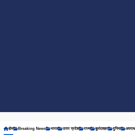
होम
Breaking News
भारत
उत्तर प्रदेश
राज्य
बुलंदशहर
दुनिया
अपरा