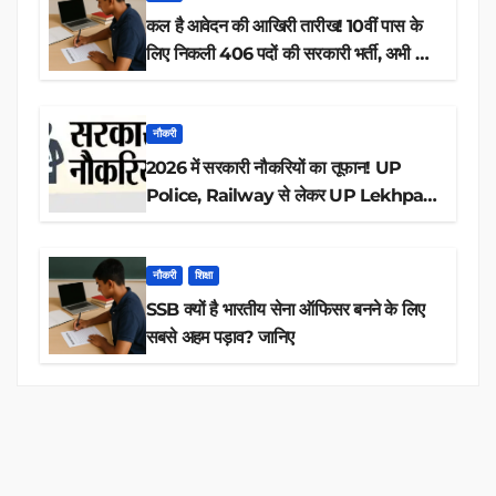
कल है आवेदन की आखिरी तारीख! 10वीं पास के
लिए निकली 406 पदों की सरकारी भर्ती, अभी करें
आवेदन
नौकरी
2026 में सरकारी नौकरियों का तूफान! UP
Police, Railway से लेकर UP Lekhpal
तक 84,000+ पदों के लिए drive शुरू
नौकरी
शिक्षा
SSB क्यों है भारतीय सेना ऑफिसर बनने के लिए
सबसे अहम पड़ाव? जानिए