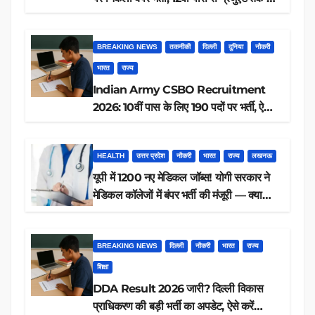
आवेदन, जानें पूरी डिटेल
BREAKING NEWS
तकनीकी
दिल्ली
दुनिया
नौकरी
भारत
राज्य
Indian Army CSBO Recruitment
2026: 10वीं पास के लिए 190 पदों पर भर्ती, ऐसे
करें आवेदन
HEALTH
उत्तर प्रदेश
नौकरी
भारत
राज्य
लखनऊ
यूपी में 1200 नए मेडिकल जॉब्स! योगी सरकार ने
मेडिकल कॉलेजों में बंपर भर्ती की मंजूरी — क्या
आप पात्र हैं?
BREAKING NEWS
दिल्ली
नौकरी
भारत
राज्य
शिक्षा
DDA Result 2026 जारी? दिल्ली विकास
प्राधिकरण की बड़ी भर्ती का अपडेट, ऐसे करें