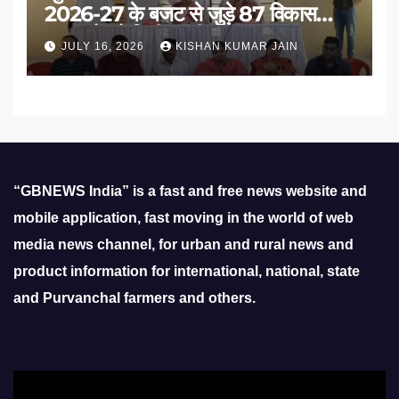
2026-27 के बजट से जुड़े 87 विकास
प्रस्तावों को मिली मंजूरी
JULY 16, 2026
KISHAN KUMAR JAIN
“GBNEWS India” is a fast and free news website and
mobile application, fast moving in the world of web
media news channel, for urban and rural news and
product information for international, national, state
and Purvanchal farmers and others.
Video