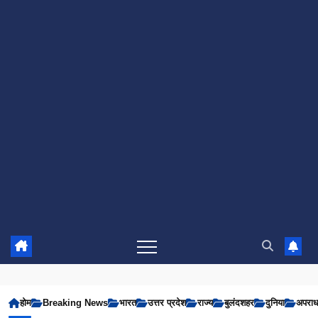
होम
Breaking News
भारत
उत्तर प्रदेश
राज्य
बुलंदशहर
दुनिया
अपरा