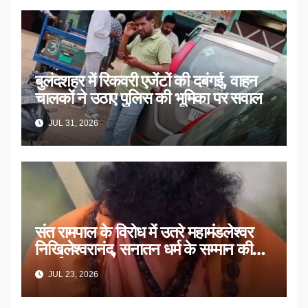
बुलंदशहर में रिकवरी एजेंटों की दबंगई, वाहन
चालकों ने उठाए पुलिस की भूमिका पर सवाल
JUL 31, 2026
संत रामपाल के विरोध में उतरे महामंडलेश्वर
निखिलेश्वरानंद, सनातन धर्म के सम्मान की
उठाई मांग
JUL 23, 2026