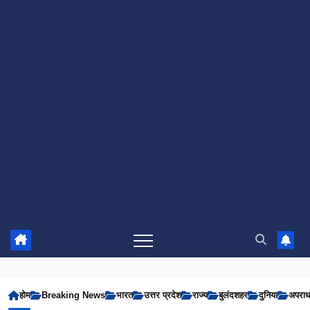
होम
Breaking News
भारत
उत्तर प्रदेश
राज्य
बुलंदशहर
दुनिया
अपरा