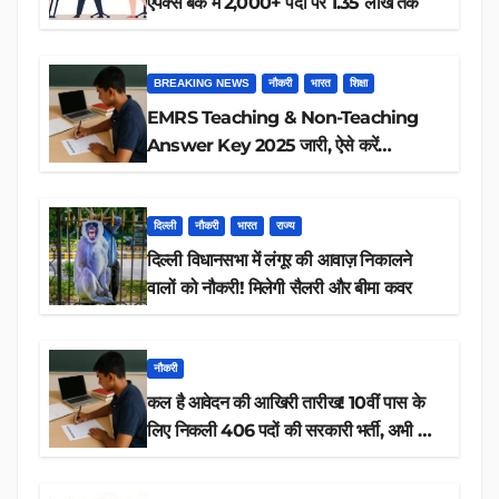
एपेक्स बैंक में 2,000+ पदों पर 1.35 लाख तक
BREAKING NEWS
नौकरी
भारत
शिक्षा
EMRS Teaching & Non-Teaching
Answer Key 2025 जारी, ऐसे करें
डाउनलोड
दिल्ली
नौकरी
भारत
राज्य
दिल्ली विधानसभा में लंगूर की आवाज़ निकालने
वालों को नौकरी! मिलेगी सैलरी और बीमा कवर
नौकरी
कल है आवेदन की आखिरी तारीख! 10वीं पास के
लिए निकली 406 पदों की सरकारी भर्ती, अभी करें
आवेदन