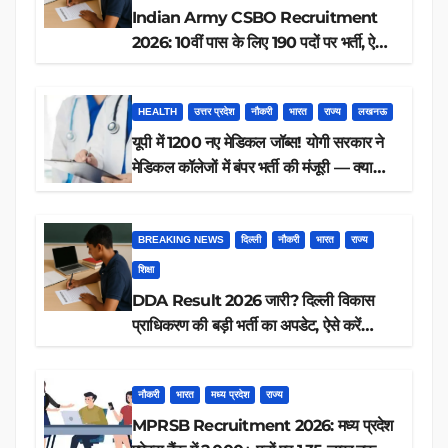
Indian Army CSBO Recruitment
2026: 10वीं पास के लिए 190 पदों पर भर्ती, ऐसे
करें आवेदन
HEALTH
उत्तर प्रदेश
नौकरी
भारत
राज्य
लखनऊ
यूपी में 1200 नए मेडिकल जॉब्स! योगी सरकार ने
मेडिकल कॉलेजों में बंपर भर्ती की मंजूरी — क्या
आप पात्र हैं?
BREAKING NEWS
दिल्ली
नौकरी
भारत
राज्य
शिक्षा
DDA Result 2026 जारी? दिल्ली विकास
प्राधिकरण की बड़ी भर्ती का अपडेट, ऐसे करें
रिजल्ट चेक
नौकरी
भारत
मध्य प्रदेश
राज्य
MPRSB Recruitment 2026: मध्य प्रदेश