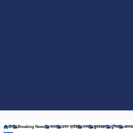
होम
Breaking News
भारत
उत्तर प्रदेश
राज्य
बुलंदशहर
दुनिया
अपरा