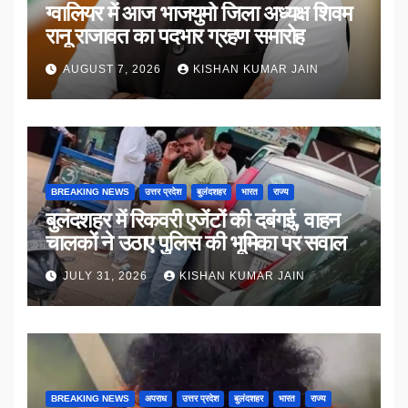
ग्वालियर में आज भाजयुमो जिला अध्यक्ष शिवम
रानू राजावत का पदभार ग्रहण समारोह
AUGUST 7, 2026
KISHAN KUMAR JAIN
BREAKING NEWS
उत्तर प्रदेश
बुलंदशहर
भारत
राज्य
बुलंदशहर में रिकवरी एजेंटों की दबंगई, वाहन
चालकों ने उठाए पुलिस की भूमिका पर सवाल
JULY 31, 2026
KISHAN KUMAR JAIN
BREAKING NEWS
अपराध
उत्तर प्रदेश
बुलंदशहर
भारत
राज्य