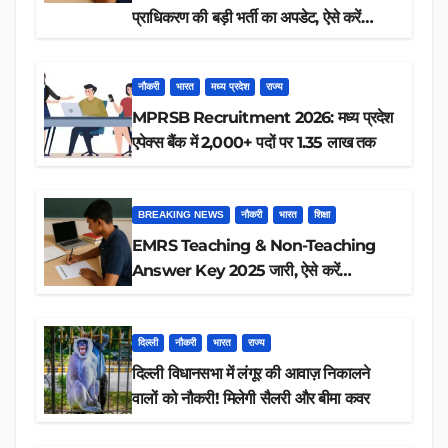
प्राधिकरण की बड़ी भर्ती का अपडेट, ऐसे करें
रिजल्ट चेक
नौकरी
भारत
मध्य प्रदेश
राज्य
MPRSB Recruitment 2026: मध्य प्रदेश
एपेक्स बैंक में 2,000+ पदों पर 1.35 लाख तक
BREAKING NEWS
नौकरी
भारत
शिक्षा
EMRS Teaching & Non-Teaching
Answer Key 2025 जारी, ऐसे करें
डाउनलोड
दिल्ली
नौकरी
भारत
राज्य
दिल्ली विधानसभा में लंगूर की आवाज़ निकालने
वालों को नौकरी! मिलेगी सैलरी और बीमा कवर