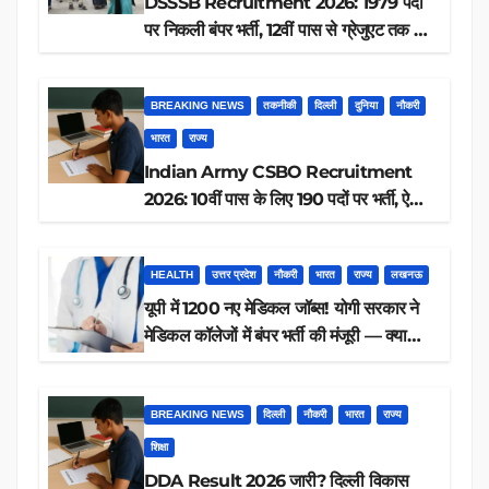
DSSSB Recruitment 2026: 1979 पदों
पर निकली बंपर भर्ती, 12वीं पास से ग्रेजुएट तक करें
आवेदन, जानें पूरी डिटेल
BREAKING NEWS
तकनीकी
दिल्ली
दुनिया
नौकरी
भारत
राज्य
Indian Army CSBO Recruitment
2026: 10वीं पास के लिए 190 पदों पर भर्ती, ऐसे
करें आवेदन
HEALTH
उत्तर प्रदेश
नौकरी
भारत
राज्य
लखनऊ
यूपी में 1200 नए मेडिकल जॉब्स! योगी सरकार ने
मेडिकल कॉलेजों में बंपर भर्ती की मंजूरी — क्या
आप पात्र हैं?
BREAKING NEWS
दिल्ली
नौकरी
भारत
राज्य
शिक्षा
DDA Result 2026 जारी? दिल्ली विकास