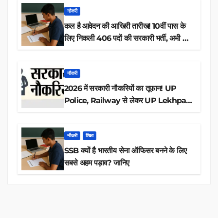
नौकरी
कल है आवेदन की आखिरी तारीख! 10वीं पास के
लिए निकली 406 पदों की सरकारी भर्ती, अभी करें
आवेदन
नौकरी
2026 में सरकारी नौकरियों का तूफान! UP
Police, Railway से लेकर UP Lekhpal
तक 84,000+ पदों के लिए drive शुरू
नौकरी
शिक्षा
SSB क्यों है भारतीय सेना ऑफिसर बनने के लिए
सबसे अहम पड़ाव? जानिए