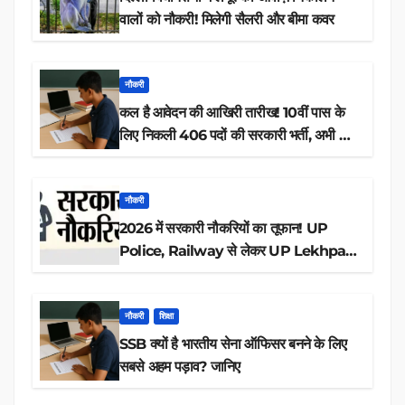
वालों को नौकरी! मिलेगी सैलरी और बीमा कवर
नौकरी
कल है आवेदन की आखिरी तारीख! 10वीं पास के
लिए निकली 406 पदों की सरकारी भर्ती, अभी करें
आवेदन
नौकरी
2026 में सरकारी नौकरियों का तूफान! UP
Police, Railway से लेकर UP Lekhpal
तक 84,000+ पदों के लिए drive शुरू
नौकरी
शिक्षा
SSB क्यों है भारतीय सेना ऑफिसर बनने के लिए
सबसे अहम पड़ाव? जानिए