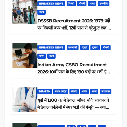
BREAKING NEWS
दिल्ली
नौकरी
भारत
राजनीति
राज्य
DSSSB Recruitment 2026: 1979 पदों
पर निकली बंपर भर्ती, 12वीं पास से ग्रेजुएट तक करें
आवेदन, जानें पूरी डिटेल
BREAKING NEWS
तकनीकी
दिल्ली
दुनिया
नौकरी
भारत
राज्य
Indian Army CSBO Recruitment
2026: 10वीं पास के लिए 190 पदों पर भर्ती, ऐसे
करें आवेदन
HEALTH
उत्तर प्रदेश
नौकरी
भारत
राज्य
लखनऊ
यूपी में 1200 नए मेडिकल जॉब्स! योगी सरकार ने
मेडिकल कॉलेजों में बंपर भर्ती की मंजूरी — क्या
आप पात्र हैं?