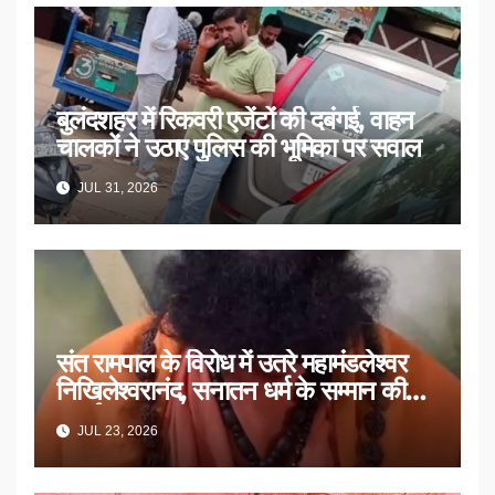
बुलंदशहर में रिकवरी एजेंटों की दबंगई, वाहन
चालकों ने उठाए पुलिस की भूमिका पर सवाल
JUL 31, 2026
संत रामपाल के विरोध में उतरे महामंडलेश्वर
निखिलेश्वरानंद, सनातन धर्म के सम्मान की
उठाई मांग
JUL 23, 2026