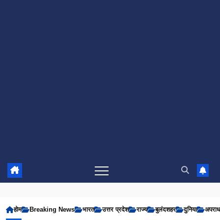
होम
Breaking News
भारत
उत्तर प्रदेश
राज्य
बुलंदशहर
दुनिया
अपरा