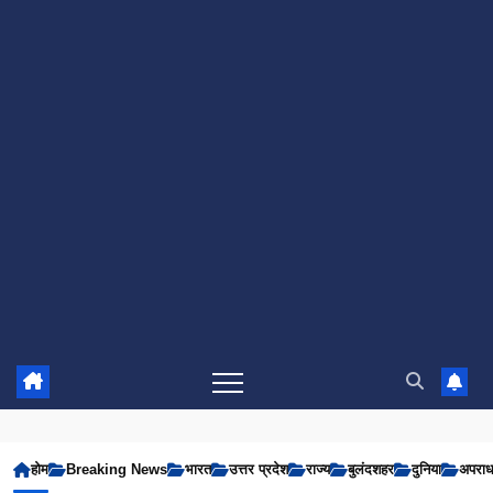
होम
Breaking News
भारत
उत्तर प्रदेश
राज्य
बुलंदशहर
दुनिया
अपरा