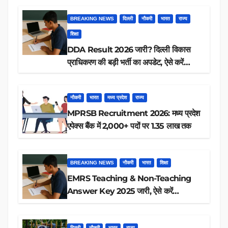
BREAKING NEWS
दिल्ली
नौकरी
भारत
राज्य
शिक्षा
DDA Result 2026 जारी? दिल्ली विकास
प्राधिकरण की बड़ी भर्ती का अपडेट, ऐसे करें
रिजल्ट चेक
नौकरी
भारत
मध्य प्रदेश
राज्य
MPRSB Recruitment 2026: मध्य प्रदेश
एपेक्स बैंक में 2,000+ पदों पर 1.35 लाख तक
BREAKING NEWS
नौकरी
भारत
शिक्षा
EMRS Teaching & Non-Teaching
Answer Key 2025 जारी, ऐसे करें
डाउनलोड
दिल्ली
नौकरी
भारत
राज्य