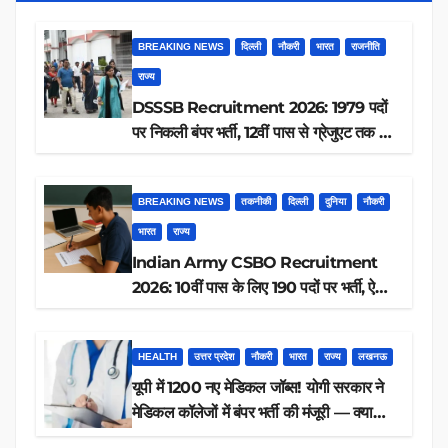
BREAKING NEWS
दिल्ली
नौकरी
भारत
राजनीति
राज्य
DSSSB Recruitment 2026: 1979 पदों
पर निकली बंपर भर्ती, 12वीं पास से ग्रेजुएट तक करें
आवेदन, जानें पूरी डिटेल
BREAKING NEWS
तकनीकी
दिल्ली
दुनिया
नौकरी
भारत
राज्य
Indian Army CSBO Recruitment
2026: 10वीं पास के लिए 190 पदों पर भर्ती, ऐसे
करें आवेदन
HEALTH
उत्तर प्रदेश
नौकरी
भारत
राज्य
लखनऊ
यूपी में 1200 नए मेडिकल जॉब्स! योगी सरकार ने
मेडिकल कॉलेजों में बंपर भर्ती की मंजूरी — क्या
आप पात्र हैं?