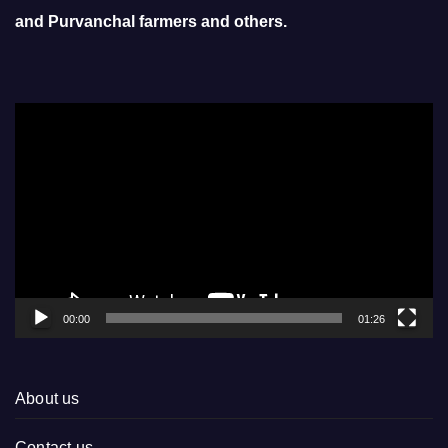
and Purvanchal farmers and others.
Video
Player
00:00
01:26
About us
Contact us