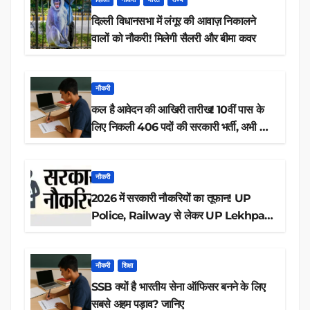
दिल्ली विधानसभा में लंगूर की आवाज़ निकालने
वालों को नौकरी! मिलेगी सैलरी और बीमा कवर
नौकरी
कल है आवेदन की आखिरी तारीख! 10वीं पास के
लिए निकली 406 पदों की सरकारी भर्ती, अभी करें
आवेदन
नौकरी
2026 में सरकारी नौकरियों का तूफान! UP
Police, Railway से लेकर UP Lekhpal
तक 84,000+ पदों के लिए drive शुरू
नौकरी
शिक्षा
SSB क्यों है भारतीय सेना ऑफिसर बनने के लिए
सबसे अहम पड़ाव? जानिए